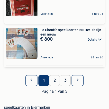
Mechelen
1 nov 24
La Chouffe speelkaarten NIEUW Dit zijn
een nieuw
€ 8,00
Details
Assenede
28 jan 26
1
2
3
Pagina 1 van 3
speelkaarten in Biermerken