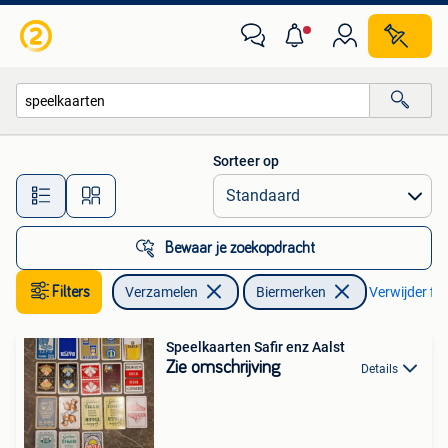
Biermerken
Sorteer op
Alle afstanden…
Bewaar je zoekopdracht
Filters
Verzamelen
Biermerken
Verwijder fil
Speelkaarten Safir enz Aalst
Zie omschrijving
Details