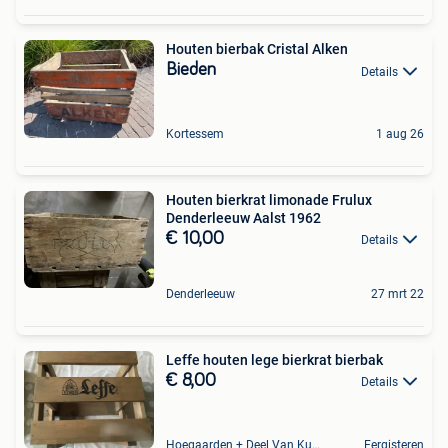
Houten bierbak Cristal Alken
Bieden
Details
Kortessem
1 aug 26
Houten bierkrat limonade Frulux
Denderleeuw Aalst 1962
€ 10,00
Details
Denderleeuw
27 mrt 22
Leffe houten lege bierkrat bierbak
€ 8,00
Details
Hoegaarden + Deel Van Kumtich + Deel Van Tienen
Eergisteren