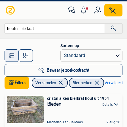
Biermerken
Sorteer op
Alle afstanden…
Bewaar je zoekopdracht
Filters
Verzamelen
Biermerken
Verwijder fil
cristal alken bierkrat hout uit 1954
Bieden
Details
Mechelen-Aan-De-Maas
2 aug 26