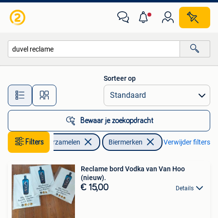
Biermerken
Sorteer op
Alle afstanden…
Bewaar je zoekopdracht
Filters
Verzamelen
Biermerken
Verwijder filters
Reclame bord Vodka van Van Hoo
(nieuw).
€ 15,00
Details