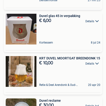
Dendermonde
27 mrt 25
Duvel glas 45 in verpakking
€ 6,00
Details
Kortessem
8 jul 24
KRT DUVEL MOORTGAT BREENDONK 15
€ 10,00
Details
Retie & Deel Arendonk & Oud-Turnhout
20 apr 20
Duvel reclame
€ 30,00
Details