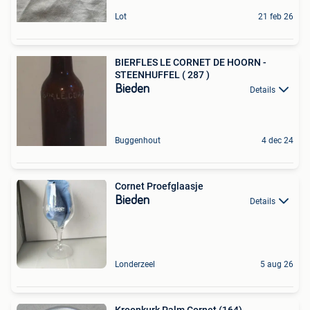
Lot
21 feb 26
BIERFLES LE CORNET DE HOORN -
STEENHUFFEL ( 287 )
Bieden
Details
Buggenhout
4 dec 24
Cornet Proefglaasje
Bieden
Details
Londerzeel
5 aug 26
Kroonkurk Palm Cornet (164)