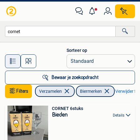
Biermerken
Sorteer op
Alle afstanden…
Bewaar je zoekopdracht
Filters
Verzamelen
Biermerken
Verwijder fil
CORNET 6stuks
Bieden
Details