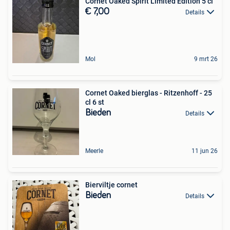
Cornet Oaked Spirit Limited Edition 5 cl
€ 7,00
Details
Mol
9 mrt 26
Cornet Oaked bierglas - Ritzenhoff - 25
cl 6 st
Bieden
Details
Meerle
11 jun 26
Bierviltje cornet
Bieden
Details