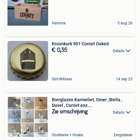
Hamme
5 aug 26
Kroonkurk 901 Cornet Oaked
€ 0,35
Details
Sint-Niklaas
14 sep 25
Bierglazen Karmeliet, Omer ,Stella ,
Duvel , Cornet enz….
Zie omschrijving
Details
Oostkerke + Hoeke
Eergisteren