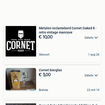
Metalen reclamebord Cornet Oaked 8 -
retro vintage mancave
€ 10,00
Details
Stevoort
1 aug 26
Cornet bierglas
€ 3,00
Details
Braives
23 mrt 19