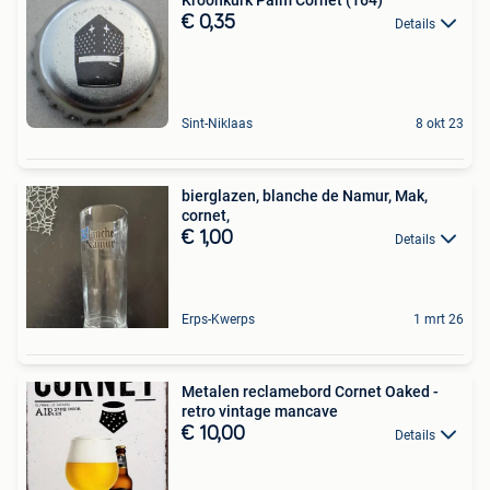
€ 0,35
Details
Sint-Niklaas
8 okt 23
bierglazen, blanche de Namur, Mak,
cornet,
€ 1,00
Details
Erps-Kwerps
1 mrt 26
Metalen reclamebord Cornet Oaked -
retro vintage mancave
€ 10,00
Details