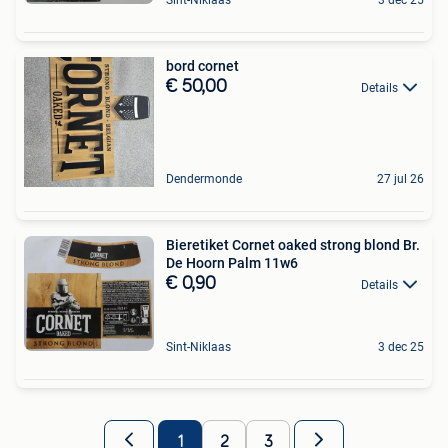
bord cornet
€ 50,00
Details
Dendermonde
27 jul 26
Bieretiket Cornet oaked strong blond Br.
De Hoorn Palm 11w6
€ 0,90
Details
Sint-Niklaas
3 dec 25
1
2
3