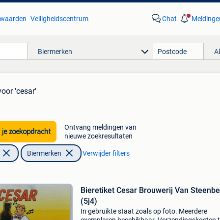
waarden
Veiligheidscentrum
Chat
Meldinge
Biermerken
A
voor 'cesar'
Ontvang meldingen van
 je zoekopdracht
nieuwe zoekresultaten
Biermerken
Verwijder filters
Bieretiket Cesar Brouwerij Van Steenb
(5j4)
In gebruikte staat zoals op foto. Meerdere