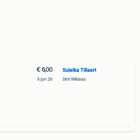
€ 6,00
Suleika Tillaert
6 jun 26
Sint-Niklaas