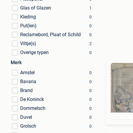
Glas of Glazen
1
Kleding
0
Pul(len)
0
Reclamebord, Plaat of Schild
0
Viltje(s)
2
Overige typen
0
Merk
Amstel
0
Bavaria
0
Brand
0
De Koninck
0
Dommelsch
0
Duvel
0
Grolsch
0