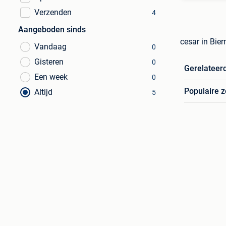
Verzenden
4
Aangeboden sinds
cesar in Bie
Vandaag
0
Gisteren
0
Gerelateer
Een week
0
Populaire 
Altijd
5