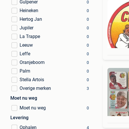
Gulpener
0
Heineken
0
Hertog Jan
0
Jupiler
0
La Trappe
0
Leeuw
0
Leffe
0
Oranjeboom
0
Palm
0
Stella Artois
0
Overige merken
3
Moet nu weg
Moet nu weg
0
Levering
Ophalen
4