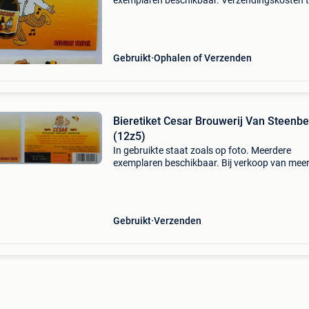
exemplaren beschikbaar. Verzendingskosten 
laste van koper.
Gebruikt
Ophalen of Verzenden
Bieretiket Cesar Brouwerij Van Steenb
(12z5)
In gebruikte staat zoals op foto. Meerdere
exemplaren beschikbaar. Bij verkoop van mee
loten gezamelijke verzending. Verzendingskos
ten laste van koper en volgens de geldige tari
van bpost
Gebruikt
Verzenden