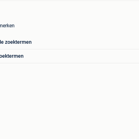
rmerken
de zoektermen
zoektermen