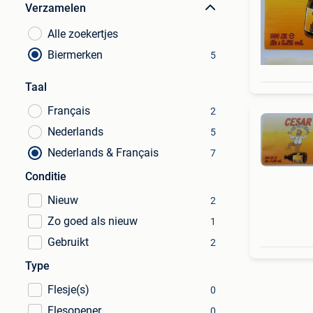
Verzamelen
Alle zoekertjes
Biermerken
5
Taal
Français
2
Nederlands
5
Nederlands & Français
7
Conditie
Nieuw
2
Zo goed als nieuw
1
Gebruikt
2
Type
Flesje(s)
0
Flesopener
0