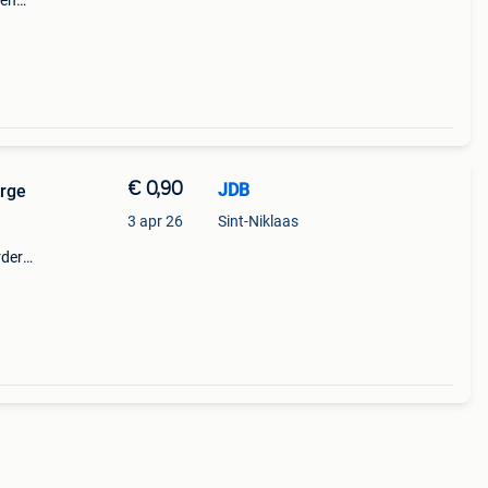
ten
€ 0,90
JDB
erge
3 apr 26
Sint-Niklaas
rdere
ten
even