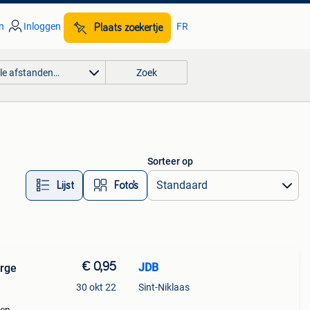
n
Inloggen
FR
Plaats zoekertje
lle afstanden…
Zoek
Sorteer op
Lijst
Foto’s
€ 0,95
JDB
erge
30 okt 22
Sint-Niklaas