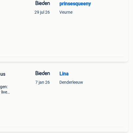
Bieden
prinsesqueeny
29 jul 26
Veurne
onden
én van
Bieden
Lina
nus
7 jan 26
Denderleeuw
ngen:
 live
9;s