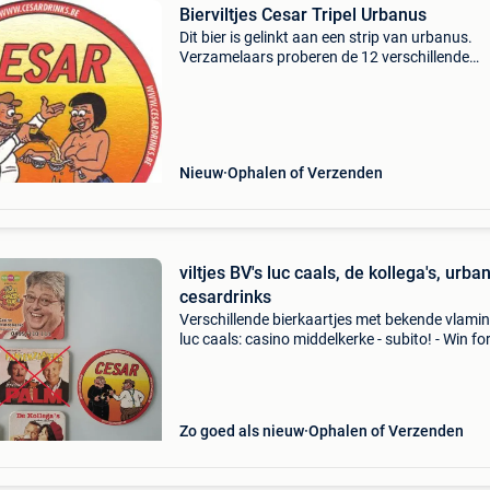
Bierviltjes Cesar Tripel Urbanus
Dit bier is gelinkt aan een strip van urbanus.
Verzamelaars proberen de 12 verschillende
kroonkurken en de 7 bierviltjes, allemaal verb
aan de strip, bij elkaar te krijgen. Ik verkoop é
de
Nieuw
Ophalen of Verzenden
viltjes BV's luc caals, de kollega's, urba
cesardrinks
Verschillende bierkaartjes met bekende vlami
luc caals: casino middelkerke - subito! - Win for
caals comedy club 2010 - 2011 de kollega&#3
maken de brug met ... Vieux temps cesardrink
Zo goed als nieuw
Ophalen of Verzenden