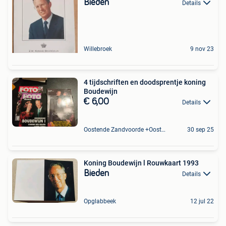
Bieden
Details
Willebroek
9 nov 23
4 tijdschriften en doodsprentje koning
Boudewijn
€ 6,00
Details
Oostende Zandvoorde +Oostende
30 sep 25
Koning Boudewijn l Rouwkaart 1993
Bieden
Details
Opglabbeek
12 jul 22