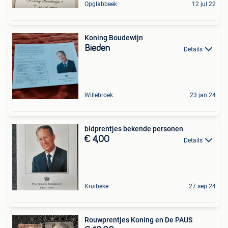
Opglabbeek
12 jul 22
Koning Boudewijn
Bieden
Details
Willebroek
23 jan 24
bidprentjes bekende personen
€ 4,00
Details
Kruibeke
27 sep 24
Rouwprentjes Koning en De PAUS