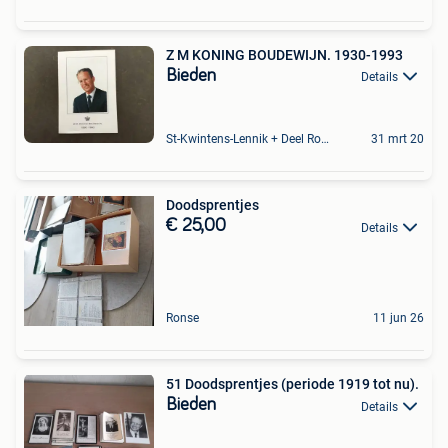
Z M KONING BOUDEWIJN. 1930-1993
Bieden
Details
St-Kwintens-Lennik + Deel Roosdaal
31 mrt 20
Doodsprentjes
€ 25,00
Details
Ronse
11 jun 26
51 Doodsprentjes (periode 1919 tot nu).
Bieden
Details