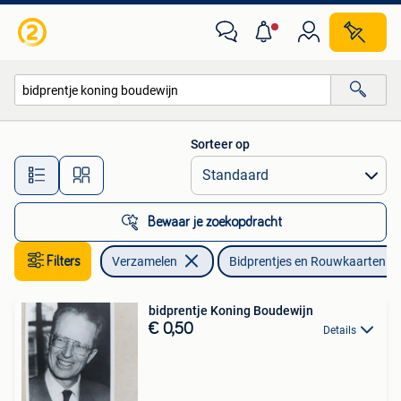
Bidprentjes en Rouwkaarten
Sorteer op
Alle afstanden…
Bewaar je zoekopdracht
Filters
Verzamelen
Bidprentjes en Rouwkaarten
bidprentje Koning Boudewijn
€ 0,50
Details