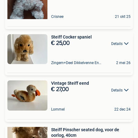
Crisnee
21 okt 25
Steiff Cocker spaniel
€ 25,00
Details
Zingem+Deel Dikkelvenne En Nederzwalm-Hermelgem
2 mei 26
Vintage Steiff eend
€ 27,00
Details
Lommel
22 dec 24
Steiff Pinscher seated dog, voor de
oorlog, 40cm