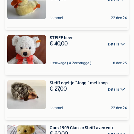
Lommel
22 dec 24
STEIFF beer
€ 40,00
Details
Lissewege ( & Zeebrugge )
8 dec 25
Steiff egeltje "Joggi" met knop
€ 27,00
Details
Lommel
22 dec 24
Ours 1909 Classic Steiff avec voix
€ 60,00