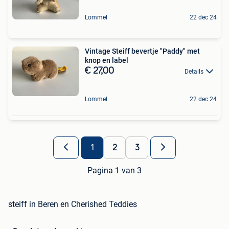
Lommel
22 dec 24
Vintage Steiff bevertje "Paddy" met
knop en label
€ 27,00
Details
Lommel
22 dec 24
1
2
3
Pagina 1 van 3
steiff in Beren en Cherished Teddies