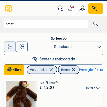
Beren en Cherished Teddies
Sorteer op
Alle afstanden…
Bewaar je zoekopdracht
Filters
Verzamelen
Beren
Verwijder filters
Steiff knuffel
€ 45,00
Details