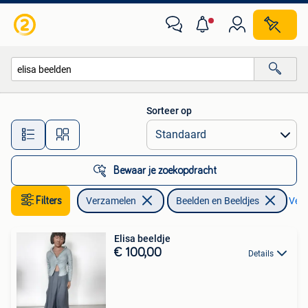
Beelden en Beeldjes
Sorteer op
Alle afstanden…
Bewaar je zoekopdracht
Filters
Verzamelen
Beelden en Beeldjes
Verw
Elisa beeldje
€ 100,00
Details