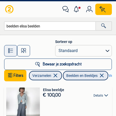
Beelden en Beeldjes
Sorteer op
Alle afstanden…
Bewaar je zoekopdracht
Filters
Verzamelen
Beelden en Beeldjes
Verw
Elisa beeldje
€ 100,00
Details