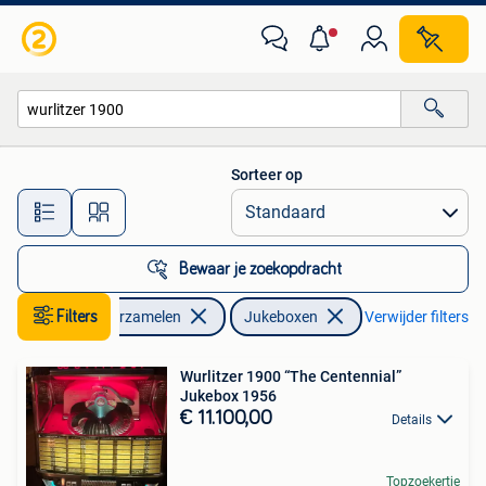
Automaten | Jukeboxen
Sorteer op
Alle afstanden…
Bewaar je zoekopdracht
Filters
Verzamelen
Jukeboxen
Verwijder filters
Wurlitzer 1900 “The Centennial”
Jukebox 1956
€ 11.100,00
Details
Topzoekertje