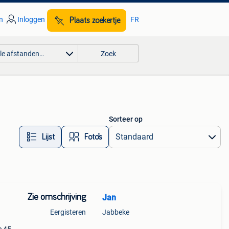
n
Inloggen
FR
Plaats zoekertje
lle afstanden…
Zoek
Sorteer op
Lijst
Foto’s
Zie omschrijving
Jan
Eergisteren
Jabbeke