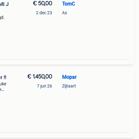
€ 50,00
TomC
MI J
2 dec 23
As
gd.
€ 1.450,00
Mopar
 !!
euke
7 jun 26
Zijtaart
k
st
rijgen