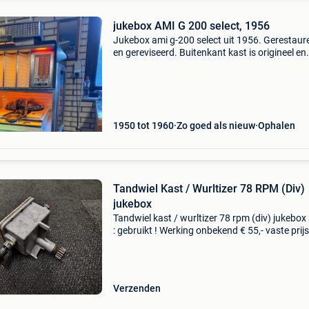
jukebox AMI G 200 select, 1956
Jukebox ami g-200 select uit 1956. Gerestaur
en gereviseerd. Buitenkant kast is origineel en
keurig zwart met goud pikkels. Binnenkant kas
opnieuw gedaan. Mechaniek is geheel uit elka
gewees
1950 tot 1960
Zo goed als nieuw
Ophalen
Tandwiel Kast / Wurltizer 78 RPM (Div)
jukebox
Tandwiel kast / wurltizer 78 rpm (div) jukebox
: gebruikt ! Werking onbekend € 55,- vaste prijs
(exclusief verzendkosten) --------------------------------
----------------------------
Verzenden