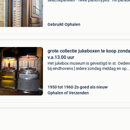
selectiepanelen • twee platentypes: “hit-parad
upm” en “discothèque/album play 33⅓ upm” •
categorieën zichtbaar: jazz, evergreens, rhyt
and blu
Gebruikt
Ophalen
grote collectie jukeboxen te koop zondag
v.a.13.00 uur
Het jukebox museum is gevestigd in st. Oeden
bij eindhovens ] iedere zondag middag en op
afspraak geopend v.a 13.00 Uur tot 16.00 Uur
adres 5492 sb hulst nr 10 st oedenrode grote
collectie jukeb
1950 tot 1960
Zo goed als nieuw
Ophalen of Verzenden