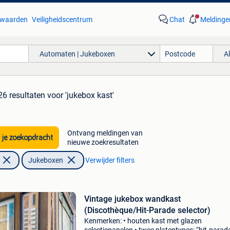
waarden
Veiligheidscentrum
Chat
Meldinge
Automaten | Jukeboxen
A
26 resultaten
voor 'jukebox kast'
Ontvang meldingen van
 je zoekopdracht
nieuwe zoekresultaten
Jukeboxen
Verwijder filters
Vintage jukebox wandkast
(Discothèque/Hit-Parade selector)
Kenmerken: • houten kast met glazen