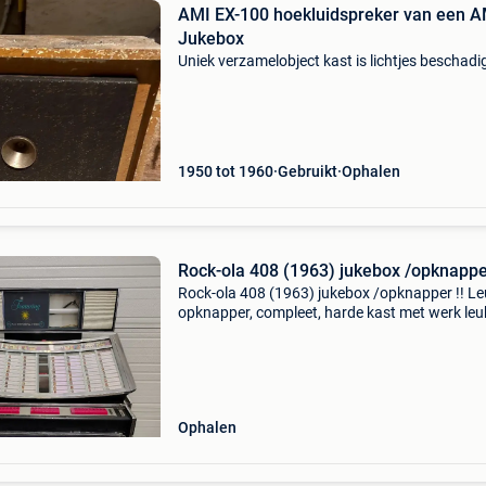
AMI EX-100 hoekluidspreker van een A
Jukebox
Uniek verzamelobject kast is lichtjes beschadi
1950 tot 1960
Gebruikt
Ophalen
Rock-ola 408 (1963) jukebox /opknapper
Rock-ola 408 (1963) jukebox /opknapper !! L
opknapper, compleet, harde kast met werk leu
restauratie project !! / Dus = geen nieuwe !! Mi
element en 1x speaker top / elders nog te verk
!!
Ophalen