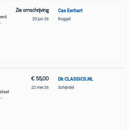
Zie omschrijving
Cas Eerhart
eerd
20 jun 26
Roggel
t is
ar
€ 55,00
Dk CLASSICS.NL
22 mei 26
Schijndel
 staat
-------