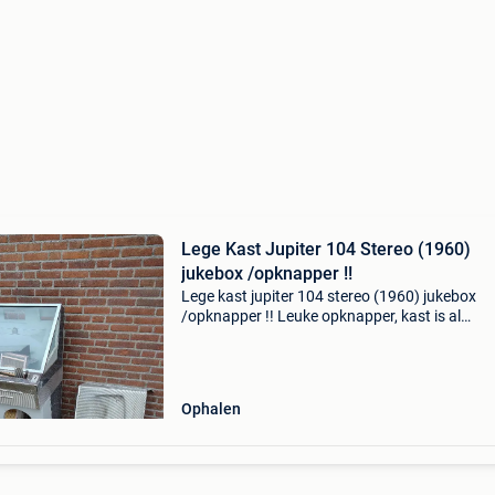
Lege Kast Jupiter 104 Stereo (1960)
jukebox /opknapper !!
Lege kast jupiter 104 stereo (1960) jukebox
/opknapper !! Leuke opknapper, kast is al
geschilderd en netjes chroom van de klep is mo
toetsenbord iets minder iediaal voor een om
wordt verkocht z
Ophalen