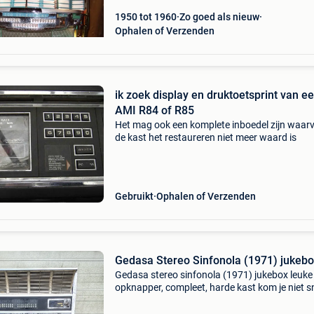
toeren plate
1950 tot 1960
Zo goed als nieuw
Ophalen of Verzenden
ik zoek display en druktoetsprint van e
AMI R84 of R85
Het mag ook een komplete inboedel zijn waar
de kast het restaureren niet meer waard is
Gebruikt
Ophalen of Verzenden
Gedasa Stereo Sinfonola (1971) jukeb
Gedasa stereo sinfonola (1971) jukebox leuke
opknapper, compleet, harde kast kom je niet s
tegen. Wordt verkocht als niet werkend !!! € 35
vaste prijs!!! (Ophalen cash betalen) ophalen i