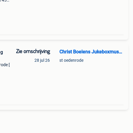
e 45
hm
Zie omschrijving
Christ Boelens Jukeboxmuseum
28 jul 26
st oedenrode
rode [