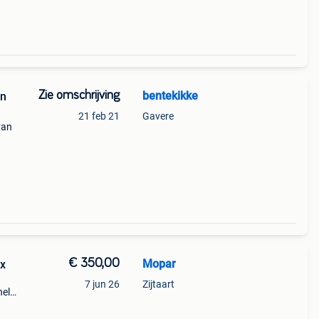
Zie omschrijving
bentekikke
en
21 feb 21
Gavere
van
€ 350,00
Mopar
ox
7 jun 26
Zijtaart
nel
0 ,-
n