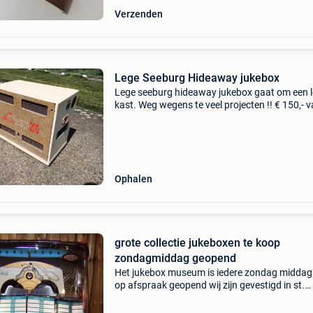
Verzenden
Lege Seeburg Hideaway jukebox
Lege seeburg hideaway jukebox gaat om een 
kast. Weg wegens te veel projecten !! € 150,- v
prijs (ophalen cash betalen) ophalen in neder
/omg eindhoven
Ophalen
grote collectie jukeboxen te koop
zondagmiddag geopend
Het jukebox museum is iedere zondag middag
op afspraak geopend wij zijn gevestigd in st.
Oedenrode [ bij eindhoven ] grote collectie
jukeboxen flipper kasten neon singels bakelie