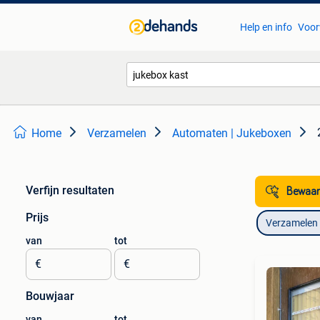
Help en info
Voor
Home
Verzamelen
Automaten | Jukeboxen
Verfijn resultaten
Bewaar
Prijs
Verzamelen
van
tot
€
€
Bouwjaar
van
tot