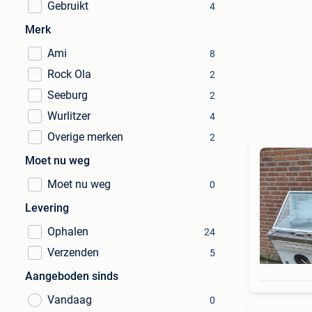
Gebruikt
4
Merk
Ami
8
Rock Ola
2
Seeburg
2
Wurlitzer
4
Overige merken
2
Moet nu weg
Moet nu weg
0
Levering
Ophalen
24
Verzenden
5
Aangeboden sinds
Vandaag
0