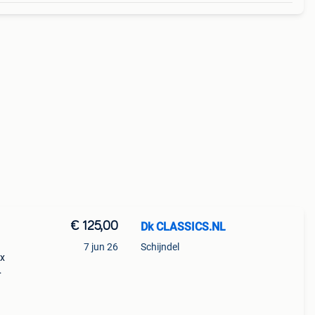
€ 125,00
Dk CLASSICS.NL
7 jun 26
Schijndel
ox
-------