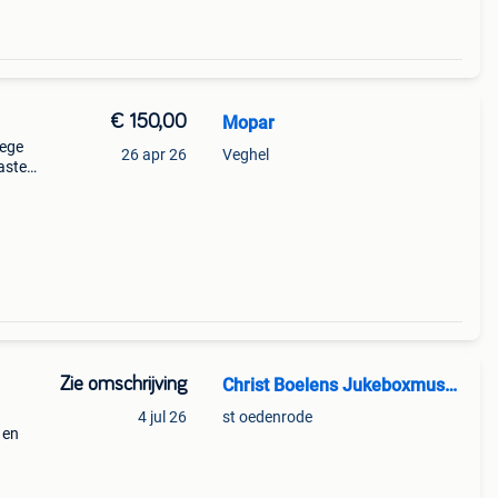
€ 150,00
Mopar
lege
26 apr 26
Veghel
aste
land
Zie omschrijving
Christ Boelens Jukeboxmuseum
4 jul 26
st oedenrode
 en
ten 78