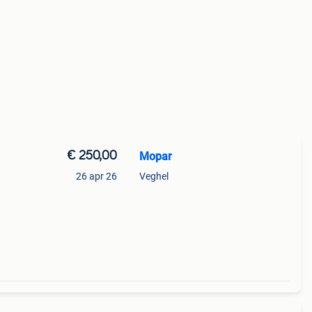
€ 250,00
Mopar
26 apr 26
Veghel
oi,
bouw