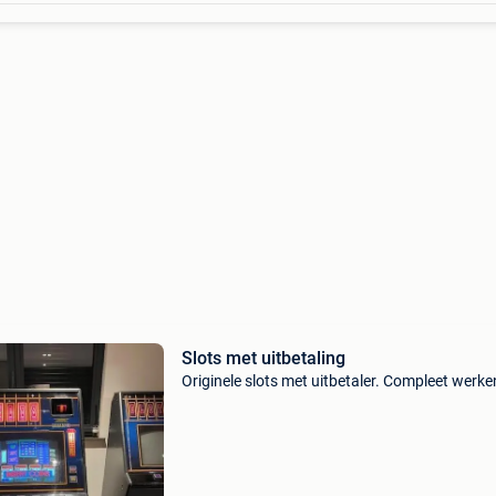
Slots met uitbetaling
Originele slots met uitbetaler. Compleet werke