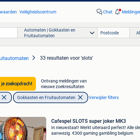
waarden
Veiligheidscentrum
Chat
Meldinge
Automaten | Gokkasten en
A
Fruitautomaten
33 resultaten
voor 'slots'
uitautomaten
Ontvang meldingen van
 je zoekopdracht
nieuwe zoekresultaten
Gokkasten en Fruitautomaten
Verwijder filters
Cafespel SLOTS super joker MK3
In nieuwstaat! Werkt uiteraard perfect! Alle sl
aanwezig. €300 gaming gambling belgium