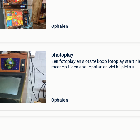
Ophalen
photoplay
Een fotoplay en slots te koop fotoplay start ni
meer op,tijdens het opstarten viel hij plots uit,
waarschijnlijk een zekering slots werkt nog
Ophalen