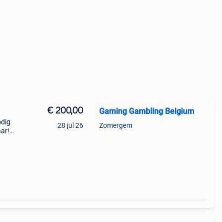
€ 200,00
Gaming Gambling Belgium
odig
28 jul 26
Zomergem
ar!