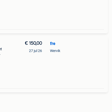
€ 150,00
fre
et
27 jul 26
Wervik