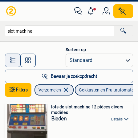
Automaten | Gokkasten en Fruitautomaten
Sorteer op
Alle afstanden…
Bewaar je zoekopdracht
Filters
Verzamelen
Gokkasten en Fruitautomaten
lots de slot machine 12 pièces divers
modèles
Bieden
Details