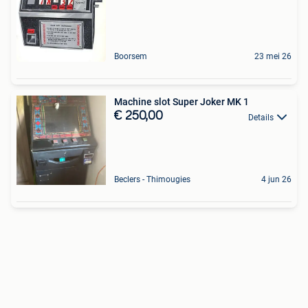
Boorsem
23 mei 26
Machine slot Super Joker MK 1
€ 250,00
Details
Beclers - Thimougies
4 jun 26