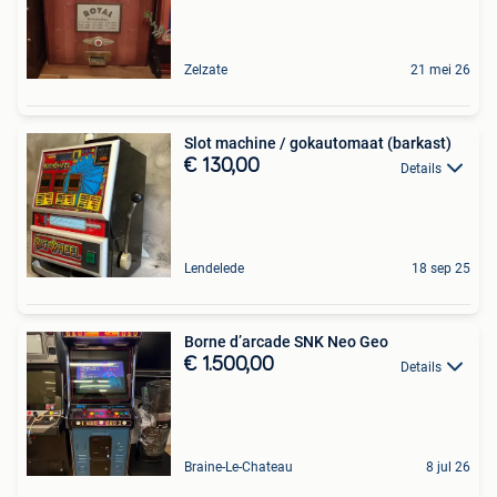
Zelzate
21 mei 26
Slot machine / gokautomaat (barkast)
€ 130,00
Details
Lendelede
18 sep 25
Borne d’arcade SNK Neo Geo
€ 1.500,00
Details
Braine-Le-Chateau
8 jul 26