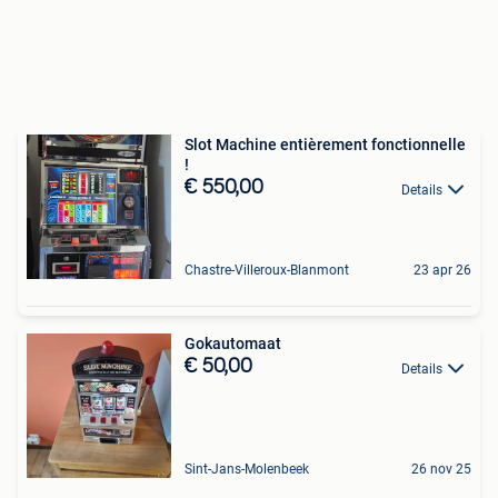
Slot Machine entièrement fonctionnelle
!
€ 550,00
Details
Chastre-Villeroux-Blanmont
23 apr 26
Gokautomaat
€ 50,00
Details
Sint-Jans-Molenbeek
26 nov 25