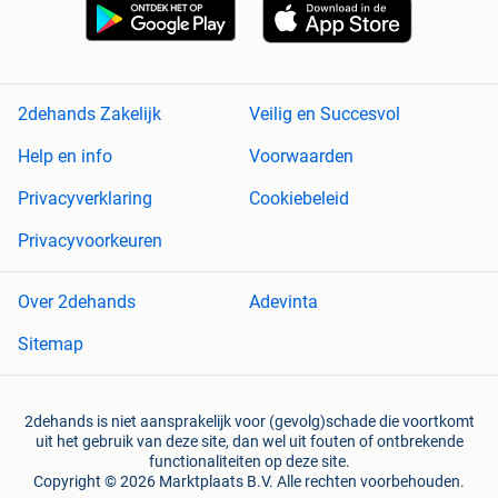
2dehands Zakelijk
Veilig en Succesvol
Help en info
Voorwaarden
Privacyverklaring
Cookiebeleid
Privacyvoorkeuren
Over 2dehands
Adevinta
Sitemap
2dehands is niet aansprakelijk voor (gevolg)schade die voortkomt
uit het gebruik van deze site, dan wel uit fouten of ontbrekende
functionaliteiten op deze site.
Copyright © 2026 Marktplaats B.V. Alle rechten voorbehouden.