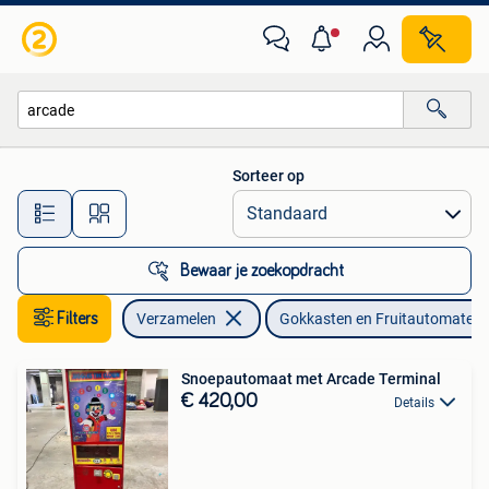
Automaten | Gokkasten en Fruitautomaten
Sorteer op
Alle afstanden…
Bewaar je zoekopdracht
Filters
Verzamelen
Gokkasten en Fruitautomaten
Snoepautomaat met Arcade Terminal
€ 420,00
Details