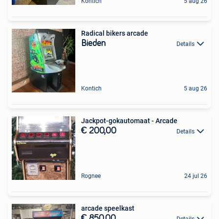
Kontich
5 aug 26
Radical bikers arcade
Bieden
Details
Kontich
5 aug 26
Jackpot-gokautomaat - Arcade
€ 200,00
Details
Rognee
24 jul 26
arcade speelkast
€ 850,00