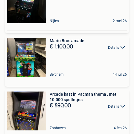
Nijlen
2 mei 26
Mario Bros arcade
€ 1.100,00
Details
Berchem
14 jul 26
Arcade kast in Pacman thema , met
10.000 spelletjes
€ 890,00
Details
Zonhoven
4 feb 26