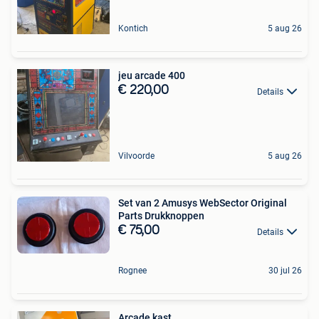
Kontich
5 aug 26
jeu arcade 400
€ 220,00
Details
Vilvoorde
5 aug 26
Set van 2 Amusys WebSector Original
Parts Drukknoppen
€ 75,00
Details
Rognee
30 jul 26
Arcade kast