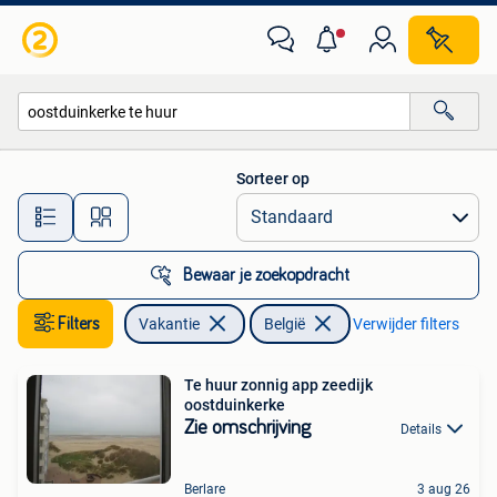
Vakantiehuizen | België
Sorteer op
Alle afstanden…
Bewaar je zoekopdracht
Filters
Vakantie
België
Verwijder filters
Te huur zonnig app zeedijk
oostduinkerke
Zie omschrijving
Details
Berlare
3 aug 26