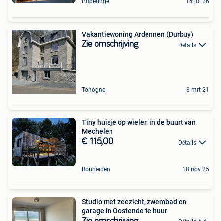
Poperinge
14 jul 26
Vakantiewoning Ardennen (Durbuy)
Zie omschrijving
Details
Tohogne
3 mrt 21
Tiny huisje op wielen in de buurt van
Mechelen
€ 115,00
Details
Bonheiden
18 nov 25
Studio met zeezicht, zwembad en
garage in Oostende te huur
Zie omschrijving