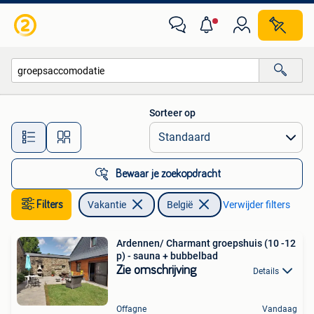
Vakantiehuizen | België
Sorteer op
Alle afstanden…
Bewaar je zoekopdracht
Filters
Vakantie
België
Verwijder filters
Ardennen/ Charmant groepshuis (10 -12
p) - sauna + bubbelbad
Zie omschrijving
Details
Offagne
Vandaag