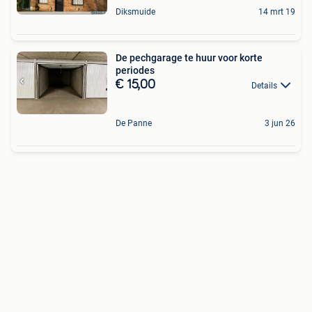
Diksmuide
14 mrt 19
De pechgarage te huur voor korte
periodes
€ 15,00
Details
De Panne
3 jun 26