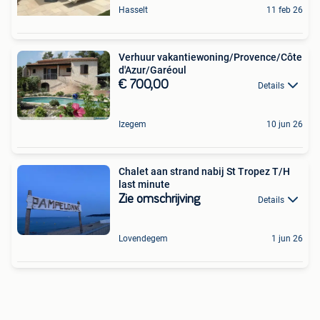
Hasselt
11 feb 26
Verhuur vakantiewoning/Provence/Côte
d'Azur/Garéoul
€ 700,00
Details
Izegem
10 jun 26
Chalet aan strand nabij St Tropez T/H
last minute
Zie omschrijving
Details
Lovendegem
1 jun 26