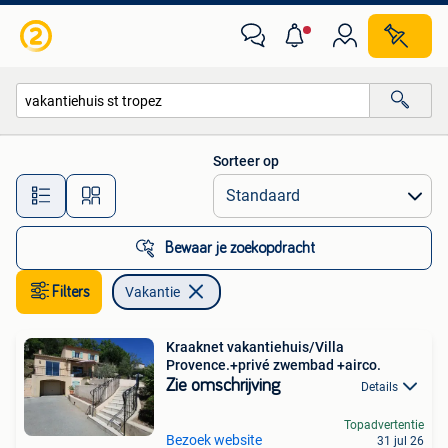
Vakantie
Sorteer op
Alle afstanden…
Bewaar je zoekopdracht
Filters
Vakantie
Kraaknet vakantiehuis/Villa
Provence.+privé zwembad +airco.
Zie omschrijving
Details
Topadvertentie
Bezoek website
31 jul 26