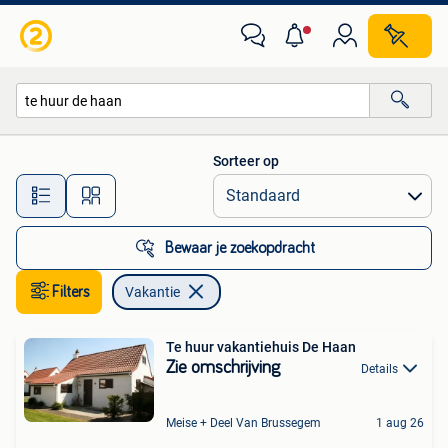
Vakantie
Sorteer op
Alle afstanden…
Bewaar je zoekopdracht
Filters
Vakantie
Te huur vakantiehuis De Haan
Zie omschrijving
Details
Meise + Deel Van Brussegem
1 aug 26