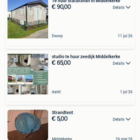
Te huur stacaravan in Middelkerke
€ 90,00
Details
Dworp
11 jul 26
studio te huur zeedijk Middelkerke
€ 65,00
Details
Aalst
1 jul 26
Strandtent
€ 5,00
Details
Middelkerke
26 mei 26