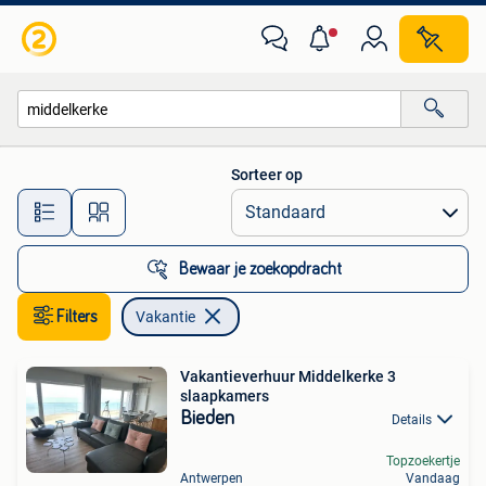
Vakantie
Sorteer op
Alle afstanden…
Bewaar je zoekopdracht
Filters
Vakantie
Vakantieverhuur Middelkerke 3
slaapkamers
Bieden
Details
Topzoekertje
Antwerpen
Vandaag