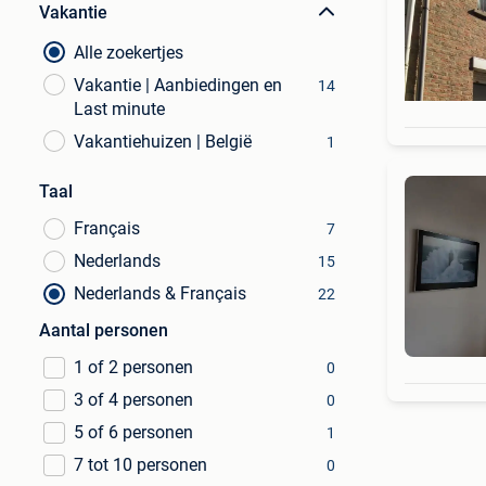
Vakantie
Alle zoekertjes
Vakantie | Aanbiedingen en
14
Last minute
Vakantiehuizen | België
1
Taal
Français
7
Nederlands
15
Nederlands & Français
22
Aantal personen
1 of 2 personen
0
3 of 4 personen
0
5 of 6 personen
1
7 tot 10 personen
0