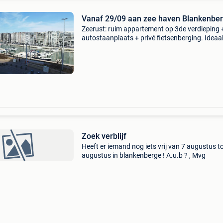
Vanaf 29/09 aan zee haven Blankenbe
Zeerust: ruim appartement op 3de verdieping 
autostaanplaats + privé fietsenberging. Ideaa
gelegen 2 slpk. Appartement (1x2-pers.bed, 2
pers.bed) met prachtig havenzicht aan de
paravang en het leo
Zoek verblijf
Heeft er iemand nog iets vrij van 7 augustus to
augustus in blankenberge ! A.u.b ? , Mvg