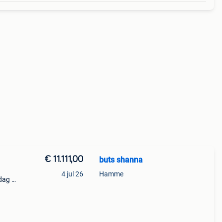
€ 11.111,00
buts shanna
4 jul 26
Hamme
dag 3
 2