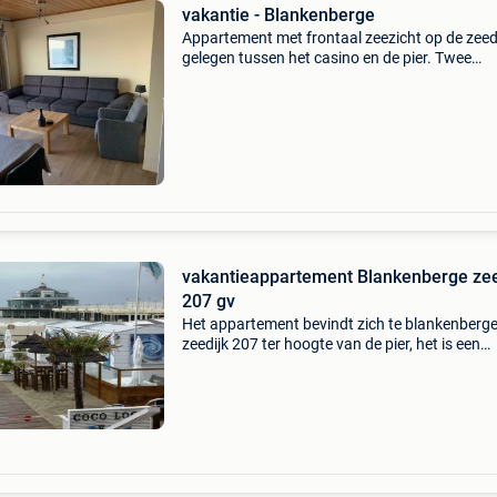
vakantie - Blankenberge
Appartement met frontaal zeezicht op de zeedi
gelegen tussen het casino en de pier. Twee
slaapkamers, 2 dubbele bedden. Voor en acht
terras. Lakenservice mogelijk. Voor korte of l
huur. Wi
vakantieappartement Blankenberge zeedijk
207 gv
Het appartement bevindt zich te blankenberg
zeedijk 207 ter hoogte van de pier, het is een
gelijkvloers appartement met uniek zicht op de 
met verbreedde ingang rolstoeltoegankelijk op
stapafsta