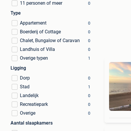
11 personen of meer
0
Type
Appartement
0
Boerderij of Cottage
0
Chalet, Bungalow of Caravan
0
Landhuis of Villa
0
Overige typen
1
Ligging
Dorp
0
Stad
1
Landelijk
0
Recreatiepark
0
Overige
0
Aantal slaapkamers