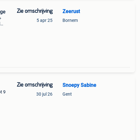
Zie omschrijving
Zeerust
rge
+
5 apr 25
Bornem
l
x1-
Zie omschrijving
Snoepy Sabine
t 9
30 jul 26
Gent