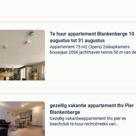
Te huur appartement Blankenberge 10
augustus tot 31 augustus
Appartement 75 m2 (3pers) 2slaapkamers
bouwjaar 2006 jachthaven tennis 50 m van de 
hoog seizoen(0476916424) gas water elektrici
inbegrepen
gezellig vakantie appartement thv Pier
Blankenberge
Gezellig vakantieappartement thv pier en
beachclub te huur rechtstreeks van
eigenaars.smaakvol ingericht appartement bij
pier te blankenberge zuid gericht appartemen