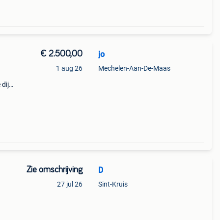
€ 2.500,00
jo
1 aug 26
Mechelen-Aan-De-Maas
dijk
teit
Zie omschrijving
D
27 jul 26
Sint-Kruis
 de
t met