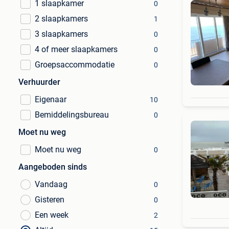
1 slaapkamer
0
2 slaapkamers
1
3 slaapkamers
0
4 of meer slaapkamers
0
Groepsaccommodatie
0
Verhuurder
Eigenaar
10
Bemiddelingsbureau
0
Moet nu weg
Moet nu weg
0
Aangeboden sinds
Vandaag
0
Gisteren
0
Een week
2