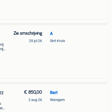
Zie omschrijving
A
29 jul 26
Sint-Kruis
rij
rij
chclub
€ 850,00
Bart
22
2 aug 26
Waregem
s
mo