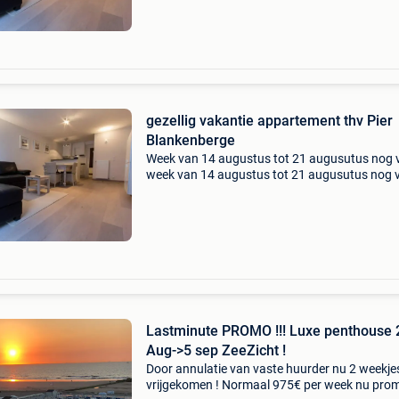
terras op een 35 tal meter
gezellig vakantie appartement thv Pier
Blankenberge
Week van 14 augustus tot 21 augusutus nog v
week van 14 augustus tot 21 augusutus nog v
gezellig vakantieappartement thv pier en bea
te huur rechtstreeks van eigenaars.smaakvol
ingericht a
Lastminute PROMO !!! Luxe penthouse 
Aug->5 sep ZeeZicht !
Door annulatie van vaste huurder nu 2 weekje
vrijgekomen ! Normaal 975€ per week nu pro