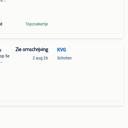
s.
st!
ad
Topzoekertje
Zie omschrijving
KVG
e
op 5e
2 aug 26
Schoten
 nog