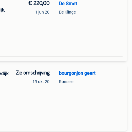
€ 220,00
De Smet
jk,
1 jun 20
De Klinge
eraan
ange
Zie omschrijving
bourgonjon geert
19 okt 20
Ronsele
e
pier,