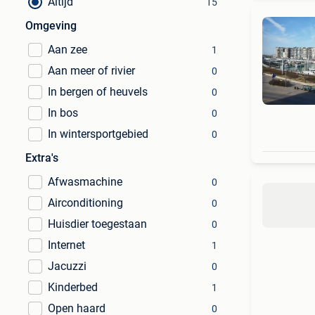
Altijd
15
Omgeving
Aan zee
1
Aan meer of rivier
0
In bergen of heuvels
0
In bos
0
In wintersportgebied
0
Extra's
Afwasmachine
0
Airconditioning
0
Huisdier toegestaan
0
Internet
1
Jacuzzi
0
Kinderbed
1
Open haard
0