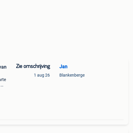
Zie omschrijving
Jan
 van
1 aug 26
Blankenberge
arte
.
 en