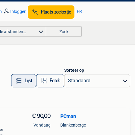
n
Inloggen
FR
Plaats zoekertje
lle afstanden…
Zoek
Sorteer op
Lijst
Foto’s
€ 90,00
PCman
Vandaag
Blankenberge
er