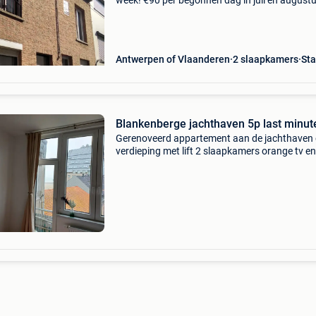
week! €90 per begonnen dag in juli en augustu
Superpromo. Beste aanbieding van heel de ku
Vrij kosten €60 waarborg €200. Parkeer
Antwerpen of Vlaanderen
2 slaapkamers
St
Blankenberge jachthaven 5p last minut
Gerenoveerd appartement aan de jachthaven 
verdieping met lift 2 slaapkamers orange tv en
internet aan friet de mer, havenhuis, ten doele
vrij van 21/8 tem 27/8