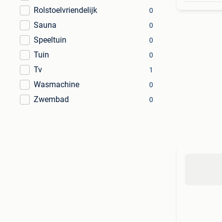
Rolstoelvriendelijk
0
Sauna
0
Speeltuin
0
Tuin
0
Tv
1
Wasmachine
0
Zwembad
0