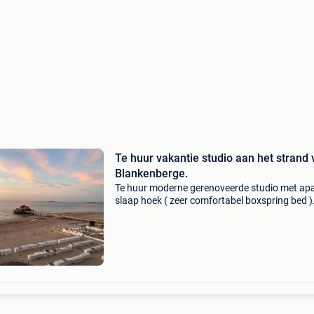
Te huur vakantie studio aan het strand
Blankenberge.
Te huur moderne gerenoveerde studio met ap
slaap hoek ( zeer comfortabel boxspring bed )
Ligging op de elfde verdieping met balkon. De
studio is voorzien van een keuken ( o.a senseo
dolce gust