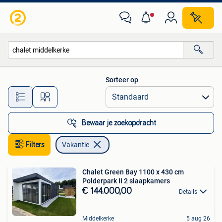
Vakantie
Sorteer op
Alle afstanden…
Bewaar je zoekopdracht
Filters
Vakantie
Chalet Green Bay 1100 x 430 cm
Polderpark II 2 slaapkamers
€ 144.000,00
Details
Middelkerke
5 aug 26