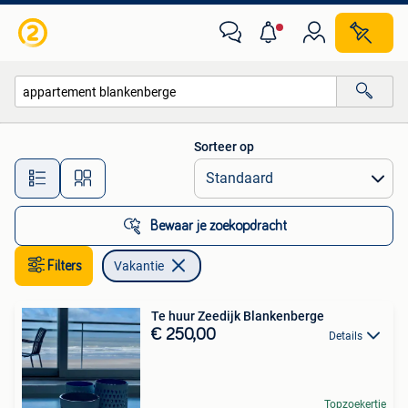
Vakantie
Sorteer op
Alle afstanden…
Bewaar je zoekopdracht
Filters
Vakantie
Te huur Zeedijk Blankenberge
€ 250,00
Details
Topzoekertje