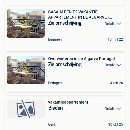
CASA-M EEN T2 VAKANTIE
APPARTEMENT IN DE ALGARVE -
PORTUGAL,
Zie omschrijving
Details
Beringen
15 mrt 22
Overwinteren in de Algarve Portugal
Zie omschrijving
Details
Beringen
4 feb 26
vakantieappartement
Bieden
Details
Genk
30 okt 25