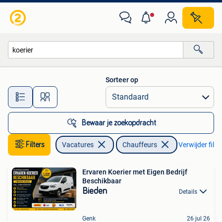
Vacatures | Chauffeurs
Sorteer op
Alle afstanden…
Bewaar je zoekopdracht
Filters
Vacatures
Chauffeurs
Verwijder filte
Ervaren Koerier met Eigen Bedrijf
Beschikbaar
Bieden
Details
Genk
26 jul 26