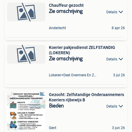
Chauffeur gezocht
Zie omschrijving
Details
Anderlecht
8 apr 26
Koerier pakjesdienst ZELFSTANDIG
(LOKEREN)
Zie omschrijving
Details
Lokeren+Deel Overmere En Zele
3 jul 26
Gezocht: Zelfstandige Onderaannemers
Koeriers rijbewijs B
Bieden
Details
Gent
3 jun 26