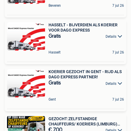
Beveren
7 jul 26
HASSELT - BIJVERDIEN ALS KOERIER
VOOR DAGO EXPRESS
Gratis
Details
Hasselt
7 jul 26
KOERIER GEZOCHT IN GENT - RIJD ALS
DAGO EXPRESS PARTNER!
Gratis
Details
Gent
7 jul 26
GEZOCHT:ZELFSTANDIGE
CHAUFFEURS/ KOERIERS (LIMBURG)
7€/stop
€ 7,00
Details