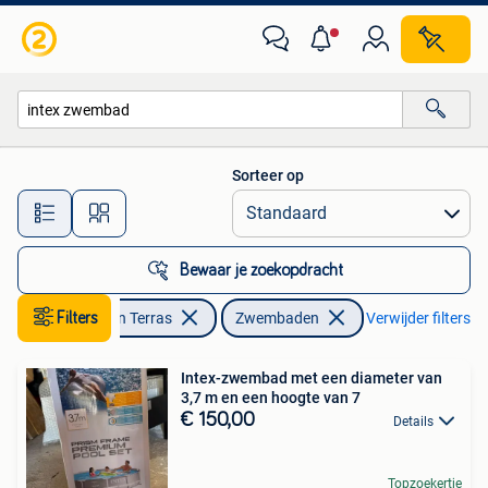
Zwembaden
Sorteer op
Alle afstanden…
Bewaar je zoekopdracht
Filters
Tuin en Terras
Zwembaden
Verwijder filters
Intex-zwembad met een diameter van
3,7 m en een hoogte van 7
€ 150,00
Details
Topzoekertje