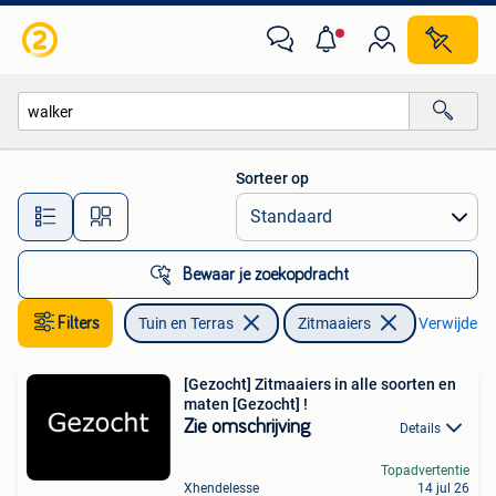
Zitmaaiers
Sorteer op
Alle afstanden…
Bewaar je zoekopdracht
Filters
Tuin en Terras
Zitmaaiers
Verwijder fi
[Gezocht] Zitmaaiers in alle soorten en
maten [Gezocht] !
Zie omschrijving
Details
Topadvertentie
Xhendelesse
14 jul 26