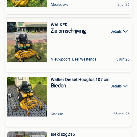
Meulebeke
2 jul 26
WALKER
Zie omschrijving
Details
Nieuwpoort+Deel Westende
5 jun 26
Walker Diesel Hooglos 107 cm
Bieden
Details
Knokke
25 mei 26
Iseki sxg216