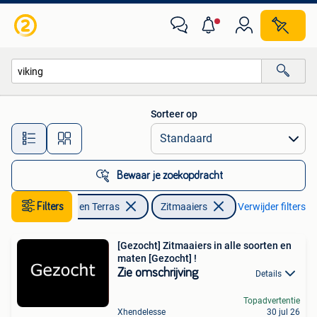
Zitmaaiers
Sorteer op
Alle afstanden…
Bewaar je zoekopdracht
Filters
Tuin en Terras
Zitmaaiers
Verwijder filters
[Gezocht] Zitmaaiers in alle soorten en
maten [Gezocht] !
Zie omschrijving
Details
Topadvertentie
Xhendelesse
30 jul 26