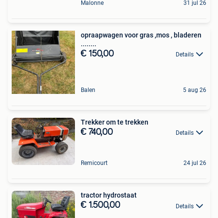
Malonne
31 jul 26
opraapwagen voor gras ,mos , bladeren
........
€ 150,00
Details
Balen
5 aug 26
Trekker om te trekken
€ 740,00
Details
Remicourt
24 jul 26
tractor hydrostaat
€ 1.500,00
Details