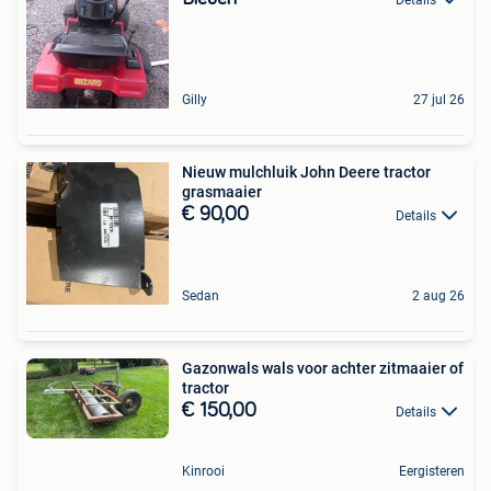
Gilly
27 jul 26
Nieuw mulchluik John Deere tractor
grasmaaier
€ 90,00
Details
Sedan
2 aug 26
Gazonwals wals voor achter zitmaaier of
tractor
€ 150,00
Details
Kinrooi
Eergisteren