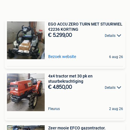
EGO ACCU ZERO TURN MET STUURWIEL
€2236 KORTING
€ 5.299,00
Details
Bezoek website
6 aug 26
4x4 tractor met 30 pk en
stuurbekrachtiging
€ 4.850,00
Details
Fleurus
2 aug 26
Zeer mooie EFCO gazontractor.