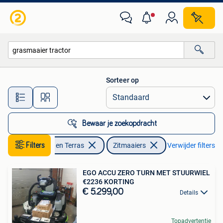
Zitmaaiers
Sorteer op
Alle afstanden…
Bewaar je zoekopdracht
Filters
Tuin en Terras
Zitmaaiers
Verwijder filters
EGO ACCU ZERO TURN MET STUURWIEL
€2236 KORTING
€ 5.299,00
Details
Topadvertentie