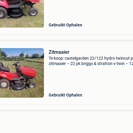
werkt, onderhoud ook gedaan, dubbel mes
geslepen..
Gebruikt
Ophalen
Zitmaaier
Te koop: castelgarden 22/122 hydro twincut p
zitmaaier – 22 pk briggs & stratton v-twin – 
maaibreedte wegens de aankoop van een
robotmaaier verkoop ik mijn castelgarden 22
hydro twin
Gebruikt
Ophalen