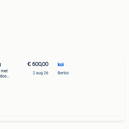
€ 600,00
koï
d
d met
2 aug 26
Berloz
 door