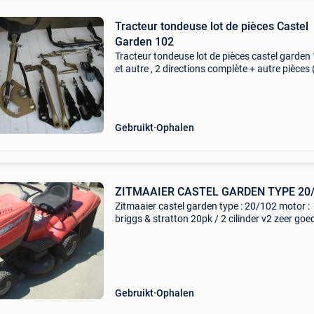
Tracteur tondeuse lot de pièces Castel
Garden 102
Tracteur tondeuse lot de pièces castel garden
et autre , 2 directions complète + autre pièces (
photos ) 1 essieux avant complet avec roues ,
différentiel arrière en bonne état , + des roue
Gebruikt
Ophalen
ZITMAAIER CASTEL GARDEN TYPE 2
Zitmaaier castel garden type : 20/102 motor :
briggs & stratton 20pk / 2 cilinder v2 zeer goe
staat !! Direct inzetbaar !! Recent onderhoud
!! Foto&#39;s spreken voor zich !! Bieden va
Gebruikt
Ophalen