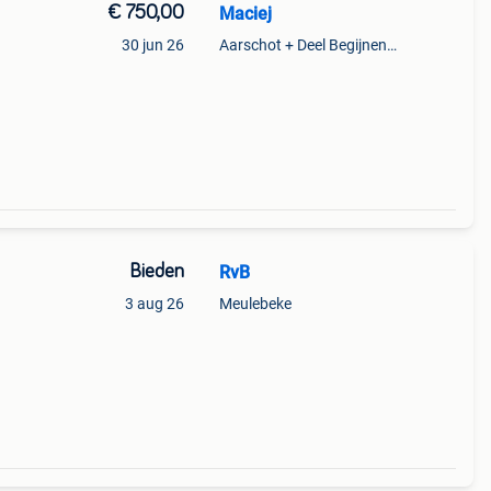
€ 750,00
Maciej
30 jun 26
Aarschot + Deel Begijnendijk
Bieden
RvB
3 aug 26
Meulebeke