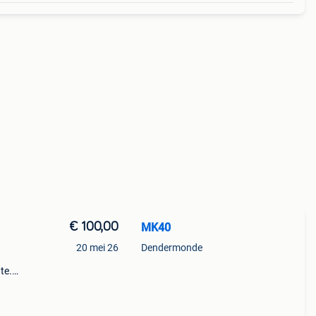
€ 100,00
MK40
20 mei 26
Dendermonde
te.
ze