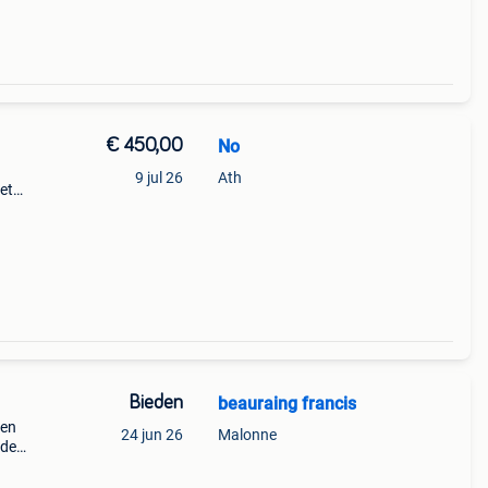
€ 450,00
No
9 jul 26
Ath
et
prix
Bieden
beauraing francis
den
24 jun 26
Malonne
 de
boite