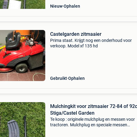
Nieuw
Ophalen
Castelgarden zitmaaier
Prima staat. Krijgt nog een onderhoud voor
verkoop. Model xf 135 hd
Gebruikt
Ophalen
Mulchingkit voor zitmaaier 72-84 of 9
Stiga/Castel Garden
Te koop : originele mulchplug en messen voor
tractoren. Mulchplug en speciale messen
inbegrepen. Deze mulchingkit is nieuw in de d
Vaste prijs. Modellen beschikbaar voor 72 c