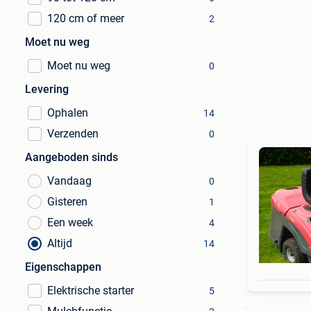
120 cm of meer
2
Moet nu weg
Moet nu weg
0
Levering
Ophalen
14
Verzenden
0
Aangeboden sinds
Vandaag
0
Gisteren
1
Een week
4
Altijd
14
Eigenschappen
Elektrische starter
5