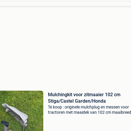
Mulchingkit voor zitmaaier 102 cm
Stiga/Castel Garden/Honda
Te koop : originele mulchplug en messen voor
tractoren met maaidek van 102 cm maaibreed
Mulchplug en speciale messen inbegrepen. De
mulchingkit is nieuw in de doos. Vaste prijs.
Passend voor stig