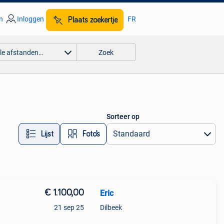
n
Inloggen
FR
Plaats zoekertje
lle afstanden…
Zoek
Sorteer op
Lijst
Foto’s
€ 1.100,00
Eric
21 sep 25
Dilbeek
 alles