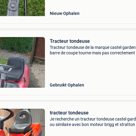
en 92 cm. Passe
Nieuw
Ophalen
Tracteur tondeuse
Tracteur tondeuse de la marque castel garden
barre de coupe tourne mais pas correctement 
plus de marche arrière faut remplacer le câble 
450 euro
Gebruikt
Ophalen
tracteur tondeuse
Je recherche un tracteur tondeuse castel gar
ou similaire avec bon moteur brigg et stratton
12,5cv et une bonne table de coupe mais une 
hydro hors service