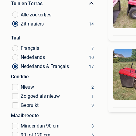
Tuin en Terras
Alle zoekertjes
Zitmaaiers
14
Taal
Français
7
Nederlands
10
Nederlands & Français
17
Conditie
Nieuw
2
Zo goed als nieuw
1
Gebruikt
9
Maaibreedte
Minder dan 90 cm
3
90 tot 120 cm
6