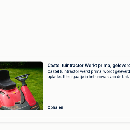
Castel tuintractor Werkt prima, gelever
Castel tuintractor werkt prima, wordt gelever
oplader. Klein gaatje in het canvas van de bak
een rat. Zorg voor een startrelais. Het start
voorlopig zonder problemen met live booster.
Reden
Ophalen