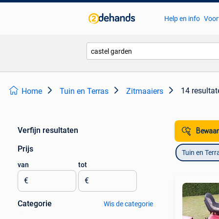
Help en info
Voor
14 resultat
Home
Tuin en Terras
Zitmaaiers
Verfijn resultaten
Bewaar
Prijs
Tuin en Terr
van
tot
€
€
Categorie
Wis de categorie