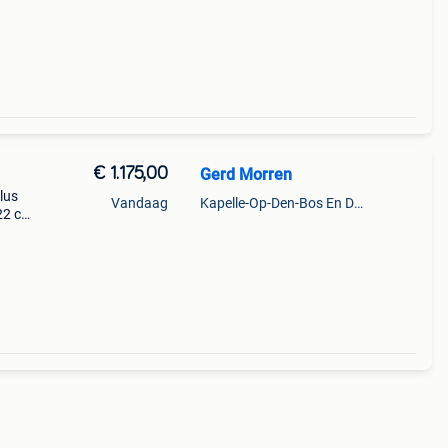
€ 1.175,00
Gerd Morren
lus
Vandaag
Kapelle-Op-Den-Bos En Deel Van Zemst
122 cm
/122