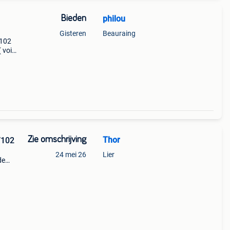
Bieden
philou
Gisteren
Beauraing
 102
 voir
 1
Zie omschrijving
Thor
0/102
24 mei 26
Lier
de
 gehad