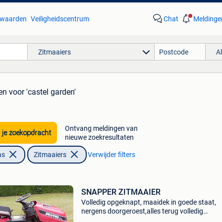
waarden
Veiligheidscentrum
Chat
Meldinge
Zitmaaiers
A
en
voor 'castel garden'
Ontvang meldingen van
 je zoekopdracht
nieuwe zoekresultaten
as
Zitmaaiers
Verwijder filters
SNAPPER ZITMAAIER
Volledig opgeknapt, maaidek in goede staat,
nergens doorgeroest,alles terug volledig
beschermd , controle lichtjes werken niet maar