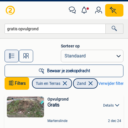
Zand
Sorteer op
Alle afstanden…
Bewaar je zoekopdracht
Filters
Tuin en Terras
Zand
Verwijder filters
Opvulgrond
Gratis
Details
Martenslinde
2 dec 24