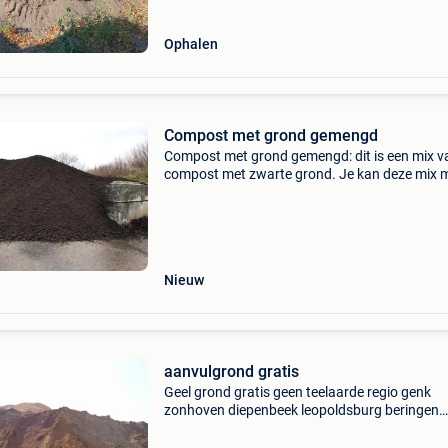
Ophalen
Compost met grond gemengd
Compost met grond gemengd: dit is een mix v
compost met zwarte grond. Je kan deze mix 
uw bestaande grond mengen of gewoon een 
bovenop de bestaande grond plaatsen en er
rechtstreeks in zaaie
Nieuw
aanvulgrond gratis
Geel grond gratis geen teelaarde regio genk
zonhoven diepenbeek leopoldsburg beringen
houthalen hasselt bel voor meer info 047742
kan geleverd worden gratis bij afname volle c