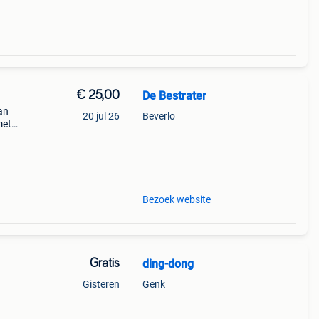
€ 25,00
De Bestrater
an
20 jul 26
Beverlo
met
laag
Bezoek website
Gratis
ding-dong
Gisteren
Genk
4857
amion