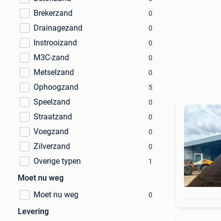
Brekerzand
0
Drainagezand
0
Instrooizand
0
M3C-zand
0
Metselzand
0
Ophoogzand
5
Speelzand
0
Straatzand
0
Voegzand
0
Zilverzand
0
Overige typen
1
Moet nu weg
Moet nu weg
0
Levering