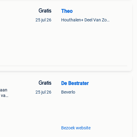
Gratis
Theo
25 jul 26
Houthalen+ Deel Van Zonhoven En Zolder
Gratis
De Bestrater
e aan
25 jul 26
Beverlo
j van
gras
Bezoek website