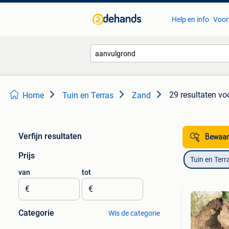
Help en info
Voor
29 resultaten
vo
Home
Tuin en Terras
Zand
Verfijn resultaten
Bewaar
Prijs
Tuin en Terr
van
tot
€
€
Categorie
Wis de categorie