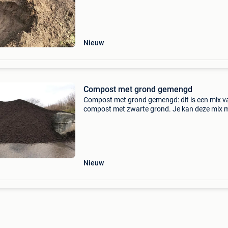
aanplanten van beplanting of het zaaien van 
Nieuw
Compost met grond gemengd
Compost met grond gemengd: dit is een mix v
compost met zwarte grond. Je kan deze mix 
uw bestaande grond mengen of gewoon een 
bovenop de bestaande grond plaatsen en er
rechtstreeks in zaaie
Nieuw