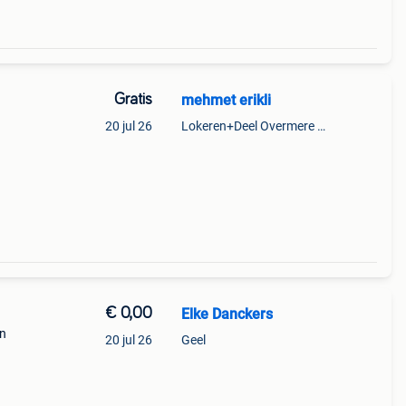
Gratis
mehmet erikli
20 jul 26
Lokeren+Deel Overmere En Zele
€ 0,00
Elke Danckers
en
20 jul 26
Geel