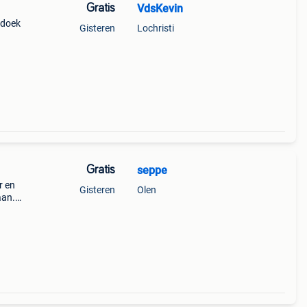
Gratis
VdsKevin
ldoek
Gisteren
Lochristi
Gratis
seppe
r en
Gisteren
Olen
aan.