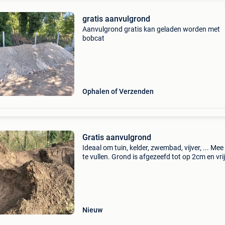
gratis aanvulgrond
Aanvulgrond gratis kan geladen worden met
bobcat
Ophalen of Verzenden
Gratis aanvulgrond
Ideaal om tuin, kelder, zwembad, vijver, ... Me
te vullen. Grond is afgezeefd tot op 2cm en vri
onzuiverheden. Deze is niet geschikt voor het
aanplanten van beplanting of het zaaien van 
Nieuw