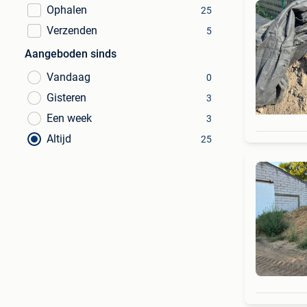
Ophalen
25
Verzenden
5
Aangeboden sinds
Vandaag
0
Gisteren
3
Een week
3
Altijd
25