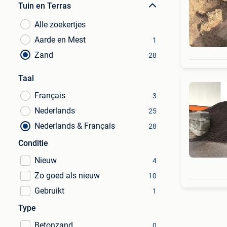
Tuin en Terras
Alle zoekertjes
Aarde en Mest
1
Zand
28
Taal
Français
3
Nederlands
25
Nederlands & Français
28
Conditie
Nieuw
4
Zo goed als nieuw
10
Gebruikt
1
Type
Betonzand
0