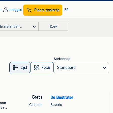
n
Inloggen
FR
Plaats zoekertje
lle afstanden…
Zoek
Sorteer op
Lijst
Foto’s
Gratis
De Bestrater
e aan
Gisteren
Beverlo
j van