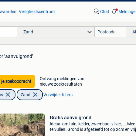
waarden
Veiligheidscentrum
Chat
Meldinge
Zand
A
or 'aanvulgrond'
Ontvang meldingen van
 je zoekopdracht
nieuwe zoekresultaten
as
Zand
Verwijder filters
Gratis aanvulgrond
Ideaal om tuin, kelder, zwembad, vijver, ... Me
te vullen. Grond is afgezeefd tot op 2cm en vri
onzuiverheden. Deze is niet geschikt voor het