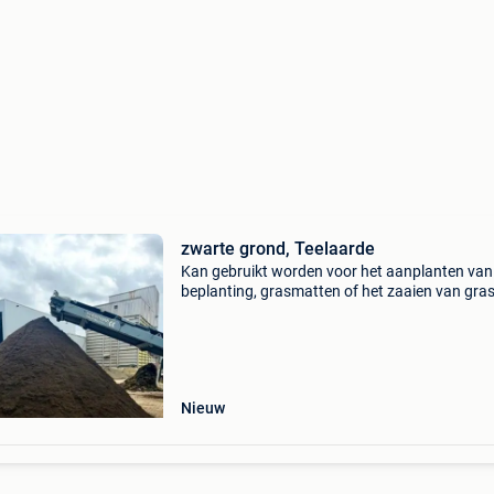
zwarte grond, Teelaarde
Kan gebruikt worden voor het aanplanten van
beplanting, grasmatten of het zaaien van gras
Deze is afgezeefd tot op 5 mm en vrij van
onzuiverheden. Prijs: 12 €/ton. Laadkost: 10,
euro kan elke
Nieuw