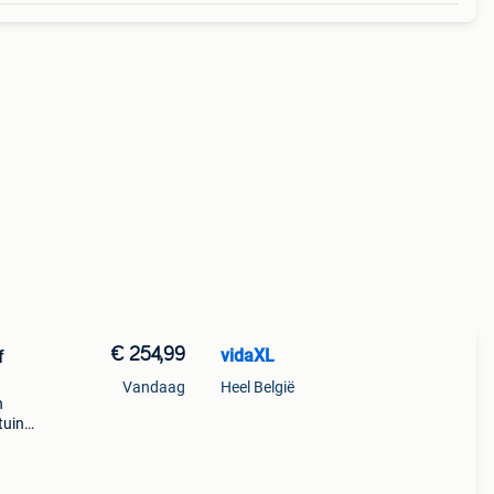
€ 254,99
vidaXL
f
Vandaag
Heel België
n
tuin
ubel
at