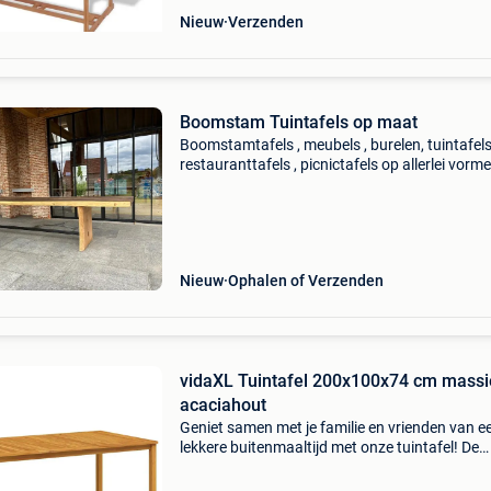
Nieuw
Verzenden
Boomstam Tuintafels op maat
Boomstamtafels , meubels , burelen, tuintafels
restauranttafels , picnictafels op allerlei vorm
showroom open 9u30 tot 18u dagelijks ook
zaterdag en zondag. Dinsdag zijn we dicht m
bereikbaar o
Nieuw
Ophalen of Verzenden
vidaXL Tuintafel 200x100x74 cm massi
acaciahout
Geniet samen met je familie en vrienden van e
lekkere buitenmaaltijd met onze tuintafel! De
houten tafel geeft een vleugje rustieke charm
je patio, tuin of terras. De tuintafel is gemaakt