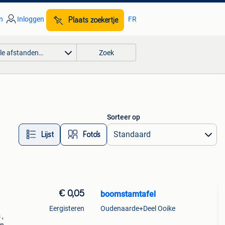
n
Inloggen
FR
Plaats zoekertje
lle afstanden…
Zoek
Sorteer op
Lijst
Foto’s
€ 0,05
boomstamtafel
Eergisteren
Oudenaarde+Deel Ooike
 ,