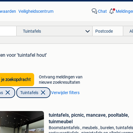
waarden
Veiligheidscentrum
Chat
Meldinge
Tuintafels
A
ten
voor 'tuintafel hout'
Ontvang meldingen van
 je zoekopdracht
nieuwe zoekresultaten
as
Tuintafels
Verwijder filters
tuintafels, picnic, mancave, pooltable,
tuinmeubel
Boomstamtafels , meubels , burelen, tuintafels