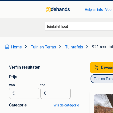
Help en info
Voor
921 resulta
Home
Tuin en Terras
Tuintafels
Verfijn resultaten
Bewaar
Prijs
Tuin en Terr
van
tot
€
€
Categorie
Wis de categorie