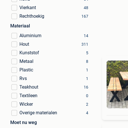
Vierkant
48
Rechthoekig
167
Materiaal
Aluminium
14
Hout
311
Kunststof
5
Metaal
8
Plastic
1
Rvs
1
Teakhout
16
Textileen
0
Wicker
2
Overige materialen
4
Moet nu weg