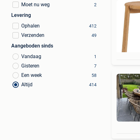
Moet nu weg
2
Levering
Ophalen
412
Verzenden
49
Aangeboden sinds
Vandaag
1
Gisteren
7
Een week
58
Altijd
414