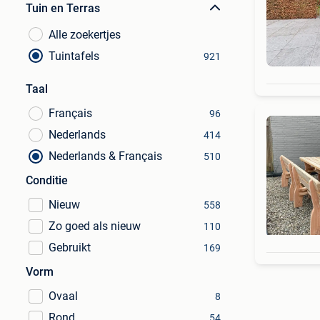
Tuin en Terras
Alle zoekertjes
Tuintafels
921
Taal
Français
96
Nederlands
414
Nederlands & Français
510
Conditie
Nieuw
558
Zo goed als nieuw
110
Gebruikt
169
Vorm
Ovaal
8
Rond
54