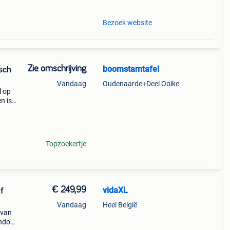
Bezoek website
Zie omschrijving
boomstamtafel
sch
Vandaag
Oudenaarde+Deel Ooike
l op
n is
t 18u
jn w
Topzoekertje
€ 249,99
vidaXL
f
Vandaag
Heel België
 van
rondom