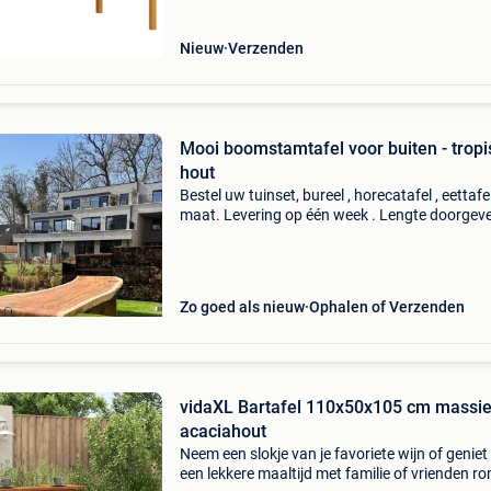
m
Nieuw
Verzenden
Mooi boomstamtafel voor buiten - tropi
hout
Bestel uw tuinset, bureel , horecatafel , eettafe
maat. Levering op één week . Lengte doorgeve
onmiddellijk offerte. Showroom open 9u30 to
dagelijks ook zaterdag en zondag. Dinsdag zi
Zo goed als nieuw
Ophalen of Verzenden
vidaXL Bartafel 110x50x105 cm massie
acaciahout
Neem een slokje van je favoriete wijn of geniet
een lekkere maaltijd met familie of vrienden 