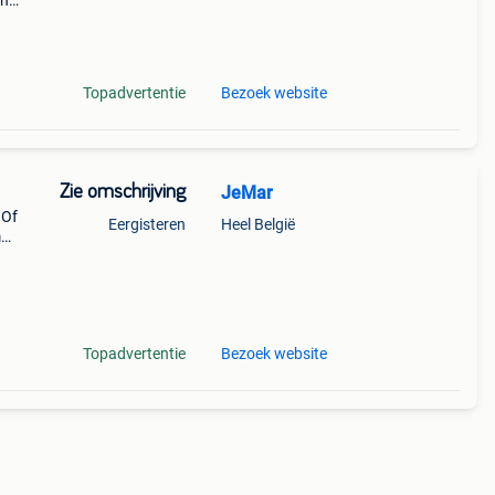
en
ijks
t
Topadvertentie
Bezoek website
Zie omschrijving
JeMar
 Of
Eergisteren
Heel België
m
voor
lijk
Topadvertentie
Bezoek website