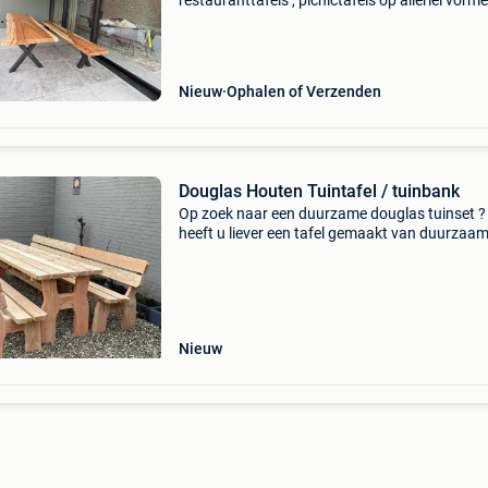
restauranttafels , picnictafels op allerlei vorm
showroom open 9u30 tot 18u. = 1000M2 dagel
ook zaterdag en zondag. Dinsdag zijn we dich
maar be
Nieuw
Ophalen of Verzenden
Douglas Houten Tuintafel / tuinbank
Op zoek naar een duurzame douglas tuinset ?
heeft u liever een tafel gemaakt van duurzaa
douglas hout? Of zoekt u een losse tuinbank 
in de tuin of op het balkon? Het is tevens moge
om de
Nieuw