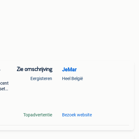
Zie omschrijving
JeMar
–
Eergisteren
Heel België
ocent
set
erne
Topadvertentie
Bezoek website