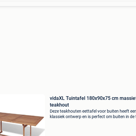
vidaXL Tuintafel 180x90x75 cm massie
teakhout
Deze teakhouten eettafel voor buiten heeft ee
klassiek ontwerp en is perfect om buiten in de 
of op het terras te dineren. Dit teakhouten me
is gemaakt van extreem duurzaam teakhout d
gewat