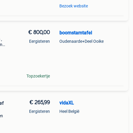
Bezoek website
€ 800,00
boomstamtafel
 ,
Eergisteren
Oudenaarde+Deel Ooike
en
aar
Topzoekertje
€ 265,99
vidaXL
ef
Eergisteren
Heel België
en
e aan
 van