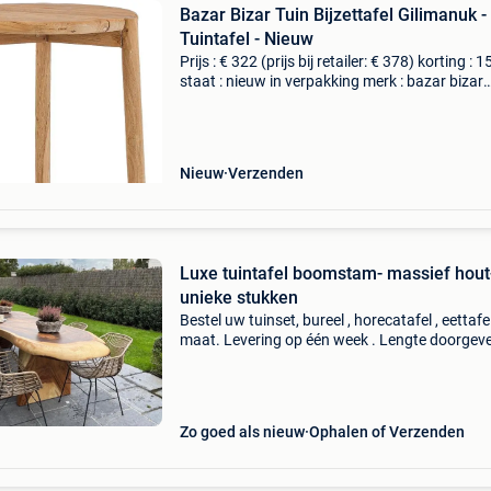
Bazar Bizar Tuin Bijzettafel Gilimanuk -
Tuintafel - Nieuw
Prijs : € 322 (prijs bij retailer: € 378) korting : 
staat : nieuw in verpakking merk : bazar bizar
materiaal : teakhout lengte : 47 cm breedte : 
hoogte : 50 cm levering : zelf opha
Nieuw
Verzenden
Luxe tuintafel boomstam- massief hout
unieke stukken
Bestel uw tuinset, bureel , horecatafel , eettafe
maat. Levering op één week . Lengte doorgeve
onmiddellijk offerte. Showroom open 9u30 to
dagelijks ook zaterdag en zondag. Dinsdag zi
Zo goed als nieuw
Ophalen of Verzenden