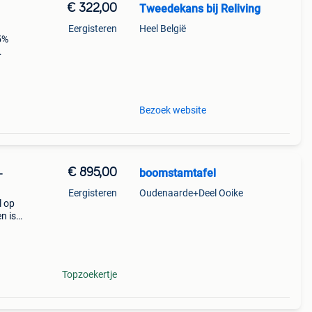
€ 322,00
Tweedekans bij Reliving
Eergisteren
Heel België
15%
47 cm
Bezoek website
€ 895,00
boomstamtafel
-
Eergisteren
Oudenaarde+Deel Ooike
l op
n is
t 18u
jn w
Topzoekertje