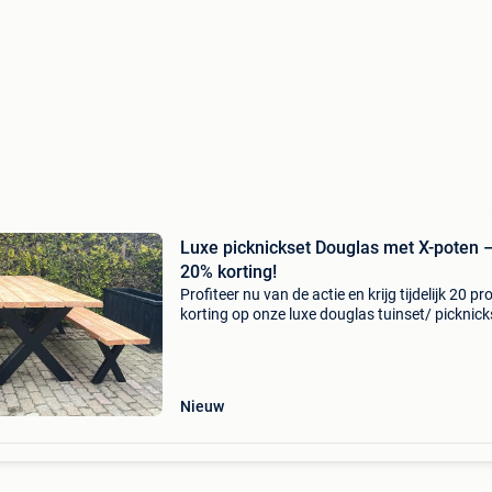
Luxe picknickset Douglas met X-poten 
20% korting!
Profiteer nu van de actie en krijg tijdelijk 20 pr
korting op onze luxe douglas tuinset/ picknick
met stalen x poten wij bieden aan mooie mod
tuintafels en bijpassende bankjes met stalen p
Nieuw