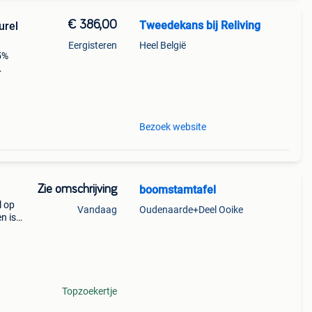
€ 386,00
Tweedekans bij Reliving
urel
Eergisteren
Heel België
15%
Bezoek website
Zie omschrijving
boomstamtafel
l op
Vandaag
Oudenaarde+Deel Ooike
n is
t 18u
jn w
Topzoekertje