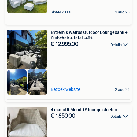
Sint-Niklaas
2 aug 26
Extremis Walrus Outdoor Loungebank +
Clubchair + tafel -40%
€ 12.995,00
Details
High-end Outlet
Bezoek website
2 aug 26
4 manutti Mood 1S lounge stoelen
€ 1.850,00
Details