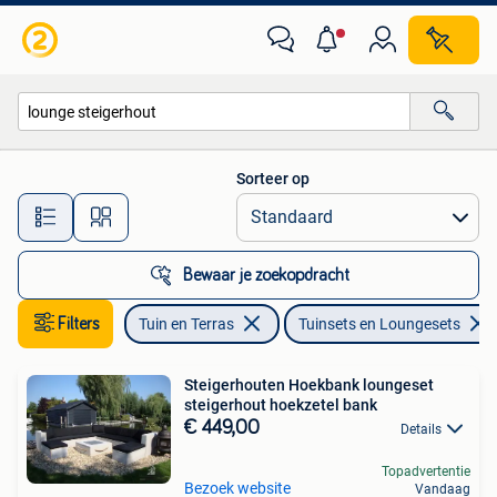
Tuinsets en Loungesets
Sorteer op
Alle afstanden…
Bewaar je zoekopdracht
Filters
Tuin en Terras
Tuinsets en Loungesets
Steigerhouten Hoekbank loungeset
steigerhout hoekzetel bank
€ 449,00
Details
Topadvertentie
Bezoek website
Vandaag