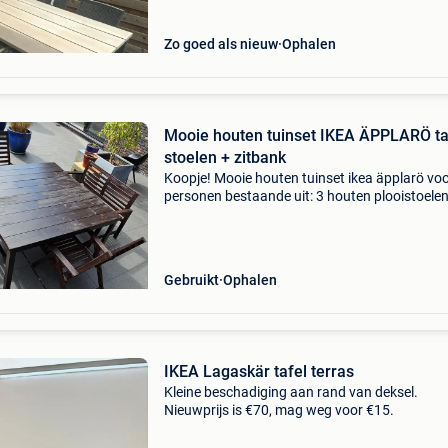
Nieuwe t
Zo goed als nieuw
Ophalen
Mooie houten tuinset IKEA ÄPPLARÖ ta
stoelen + zitbank
Koopje! Mooie houten tuinset ikea äpplarö voo
personen bestaande uit: 3 houten plooistoelen
euro/stoel) 1 houten zitbankje (35 euro) 1 dege
tafel (150cm x 150cm) met aangepast en vers
Gebruikt
Ophalen
IKEA Lagaskär tafel terras
Kleine beschadiging aan rand van deksel.
Nieuwprijs is €70, mag weg voor €15.