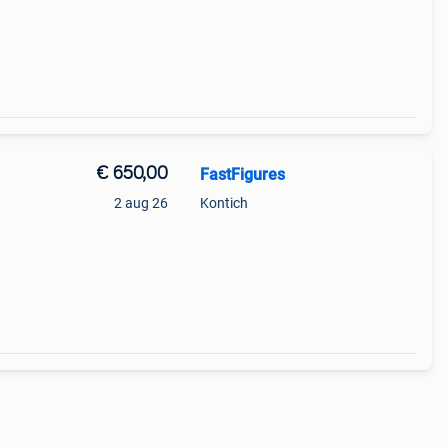
€ 650,00
FastFigures
2 aug 26
Kontich
s