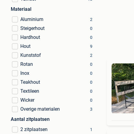
Materiaal
Aluminium
2
Steigerhout
0
Hardhout
0
Hout
9
Kunststof
2
Rotan
0
Inox
0
Teakhout
0
Textileen
0
Wicker
0
Overige materialen
3
Aantal zitplaatsen
2 zitplaatsen
1