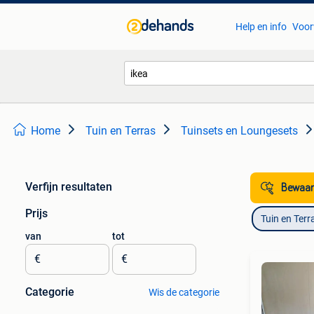
Help en info
Voor
Home
Tuin en Terras
Tuinsets en Loungesets
Verfijn resultaten
Bewaar
Prijs
Tuin en Terr
van
tot
€
€
Categorie
Wis de categorie