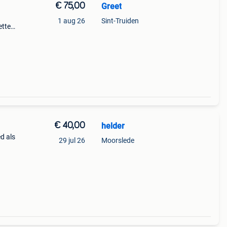
€ 75,00
Greet
1 aug 26
Sint-Truiden
ette
aar
€ 40,00
helder
ed als
29 jul 26
Moorslede