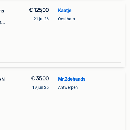
€ 125,00
Kaatje
ns
21 jul 26
Oostham
g.
€ 35,00
Mr.2dehands
JAN
19 jun 26
Antwerpen