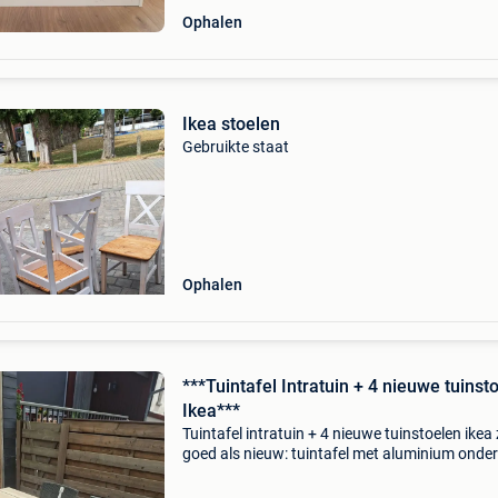
Ophalen
Ikea stoelen
Gebruikte staat
Ophalen
***Tuintafel Intratuin + 4 nieuwe tuinst
Ikea***
Tuintafel intratuin + 4 nieuwe tuinstoelen ikea
goed als nieuw: tuintafel met aluminium onder
en tafelblad van composite intratuin afmetin
lengte 160cm breedte 90cm hoogte 76cm. + 4