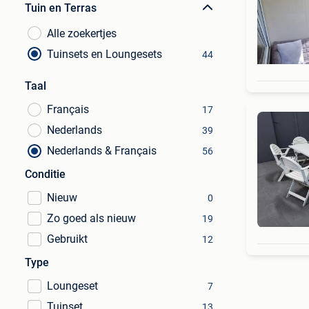
Tuin en Terras
Alle zoekertjes
Tuinsets en Loungesets
44
Taal
Français
17
Nederlands
39
Nederlands & Français
56
Conditie
Nieuw
0
Zo goed als nieuw
19
Gebruikt
12
Type
Loungeset
7
Tuinset
13