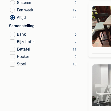
Gisteren
2
Een week
12
Altijd
44
Samenstelling
Bank
5
Bijzettafel
2
Eettafel
11
Hocker
2
Stoel
10