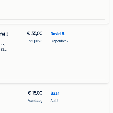
€ 35,00
David B.
fel 3
23 jul 26
Diepenbeek
r 5
 (35
lijke
tevig
€ 15,00
Saar
Vandaag
Aalst