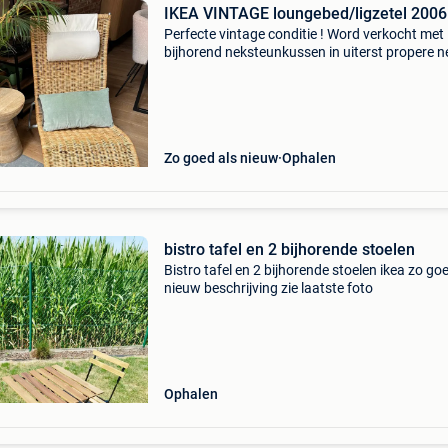
IKEA VINTAGE loungebed/ligzetel 2006
Perfecte vintage conditie ! Word verkocht met
bijhorend neksteunkussen in uiterst propere n
niet gebruikte staat ! De lounge heeft alleen m
binnen gestaan ! 1.15 X 0.53 Ikea gemerkt !
Zo goed als nieuw
Ophalen
bistro tafel en 2 bijhorende stoelen
Bistro tafel en 2 bijhorende stoelen ikea zo go
nieuw beschrijving zie laatste foto
Ophalen