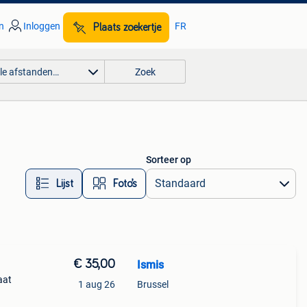
n
Inloggen
FR
Plaats zoekertje
lle afstanden…
Zoek
Sorteer op
Lijst
Foto’s
€ 35,00
Ismis
aat
1 aug 26
Brussel