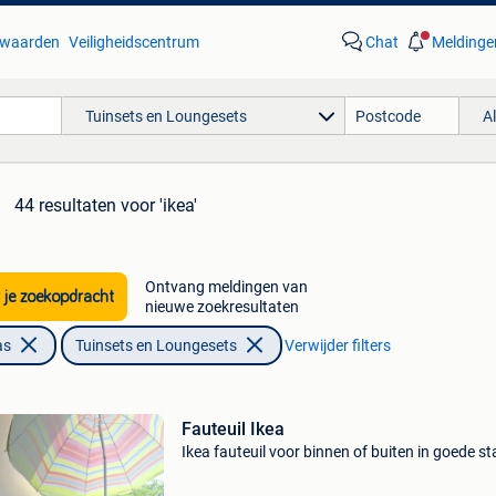
waarden
Veiligheidscentrum
Chat
Meldinge
Tuinsets en Loungesets
A
44 resultaten
voor 'ikea'
Ontvang meldingen van
 je zoekopdracht
nieuwe zoekresultaten
as
Tuinsets en Loungesets
Verwijder filters
Fauteuil Ikea
Ikea fauteuil voor binnen of buiten in goede st