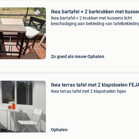
Ikea bartafel + 2 barkrukken met kusse
Ikea bartafel + 2 krukken met kussens licht
beschadiging aan bekleding van tafelbekledin
Voor de rest in perfecte staat. De set is amper
gebruikt. Afhalen in kwaadmechelen
Zo goed als nieuw
Ophalen
Ikea terras tafel met 2 klapstoelen FE
Ikea terras tafel met 2 klapstoelen fejan
Ophalen