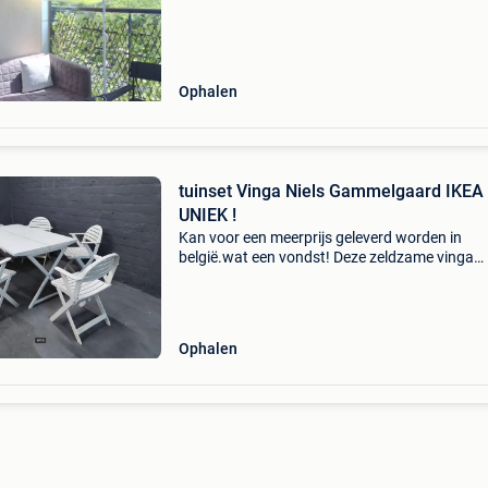
Ophalen
tuinset Vinga Niels Gammelgaard IKEA
UNIEK !
Kan voor een meerprijs geleverd worden in
belgië.wat een vondst! Deze zeldzame vinga
outdoor set is een echte parel uit de jaren ’80,
ontworpen door de deense designlegende niel
gammelgaard voor ikea
Ophalen