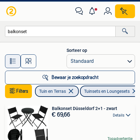
Tuinsets en Loungesets
Sorteer op
Alle afstanden…
Bewaar je zoekopdracht
Filters
Tuin en Terras
Tuinsets en Loungesets
Balkonset Düsseldorf 2+1 - zwart
€ 69,66
Details
Topadvertentie