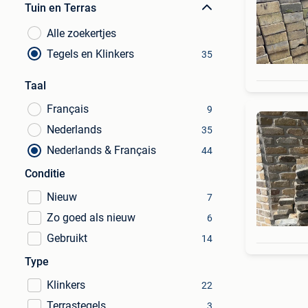
Tuin en Terras
Alle zoekertjes
Tegels en Klinkers
35
Taal
Français
9
Nederlands
35
Nederlands & Français
44
Conditie
Nieuw
7
Zo goed als nieuw
6
Gebruikt
14
Type
Klinkers
22
Terrastegels
3