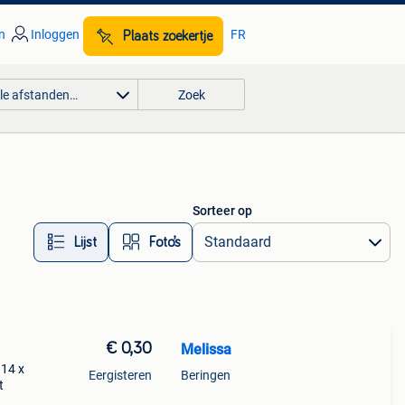
n
Inloggen
FR
Plaats zoekertje
lle afstanden…
Zoek
Sorteer op
Lijst
Foto’s
€ 0,30
Melissa
 14 x
Eergisteren
Beringen
t