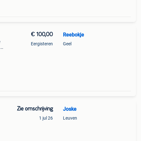
€ 100,00
Reebokje
e
Eergisteren
Geel
,
nhuis.
meting
Zie omschrijving
Joske
1 jul 26
Leuven