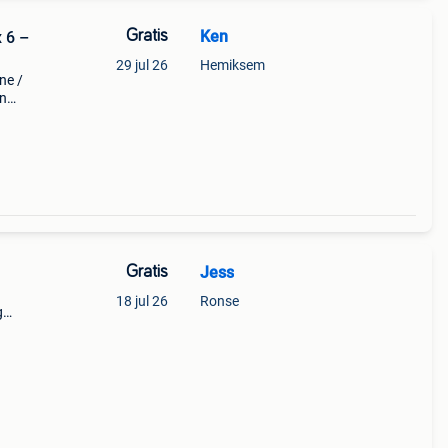
Gratis
Ken
x 6 –
29 jul 26
Hemiksem
ne /
en
en. 📐
a
Gratis
Jess
18 jul 26
Ronse
g
Ik