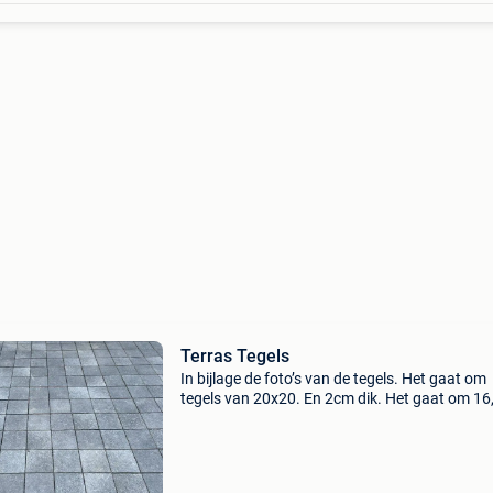
Terras Tegels
In bijlage de foto’s van de tegels. Het gaat om
tegels van 20x20. En 2cm dik. Het gaat om 16
pak. Elk pak is 0,8 vierkante meter. In totaal d
ongeveer 13,2 vierkante meter. . Vraagprijs is
eur