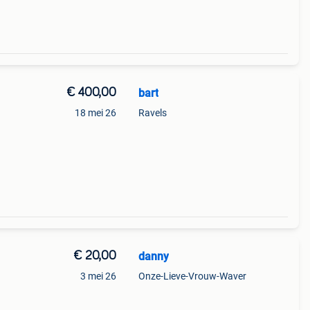
€ 400,00
bart
18 mei 26
Ravels
€ 20,00
danny
3 mei 26
Onze-Lieve-Vrouw-Waver