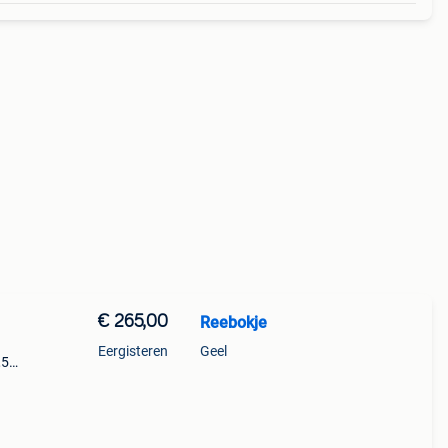
€ 265,00
Reebokje
Eergisteren
Geel
,5
us
 265