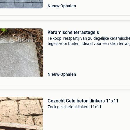
Nieuw
Ophalen
Keramische terrastegels
Te koop: restpartij van 20 degelijke keramisch
tegels voor buiten. Ideaal voor een klein terras
balkon, tuinpad of onder een overkapping/tui
Type: keramische terrastegel / buitentegel af
Nieuw
Ophalen
Gezocht Gele betonklinkers 11x11
Zoek gele betonklinkers 11x11