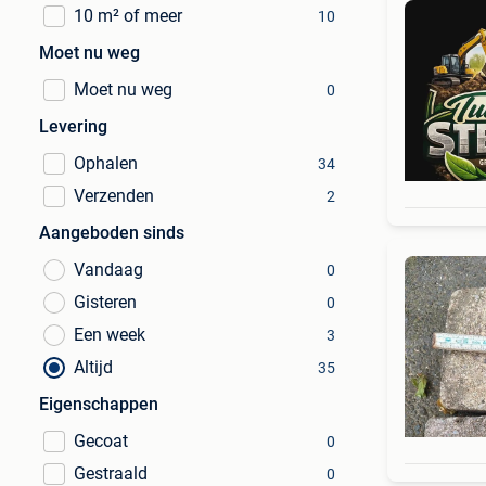
10 m² of meer
10
Moet nu weg
Moet nu weg
0
Levering
Ophalen
34
Verzenden
2
Aangeboden sinds
Vandaag
0
Gisteren
0
Een week
3
Altijd
35
Eigenschappen
Gecoat
0
Gestraald
0