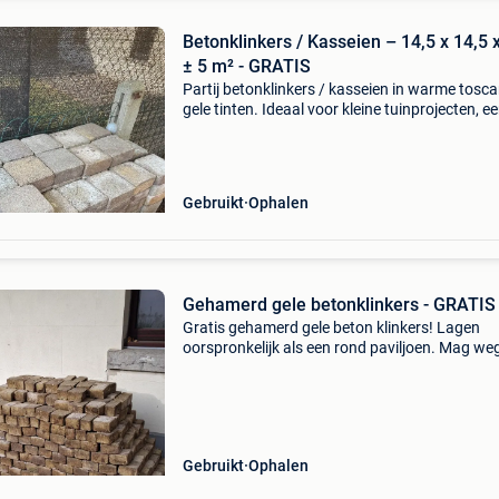
Betonklinkers / Kasseien – 14,5 x 14,5 
± 5 m² - GRATIS
Partij betonklinkers / kasseien in warme tosca
gele tinten. Ideaal voor kleine tuinprojecten, e
pad, borderafwerking of creatieve toepassing
Specificaties afmetingen: 14,5 × 14,5 × 6 cm a
Gebruikt
Ophalen
Gehamerd gele betonklinkers - GRATIS
Gratis gehamerd gele beton klinkers! Lagen
oorspronkelijk als een rond paviljoen. Mag we
door compleet aanleg gazon. Zelf op te halen. 
help inladen.
Gebruikt
Ophalen