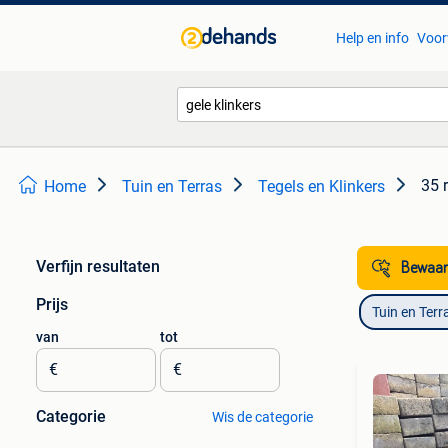
Help en info
Voor
35 
Home
Tuin en Terras
Tegels en Klinkers
Verfijn resultaten
Bewaar
Prijs
Tuin en Terr
van
tot
€
€
Categorie
Wis de categorie