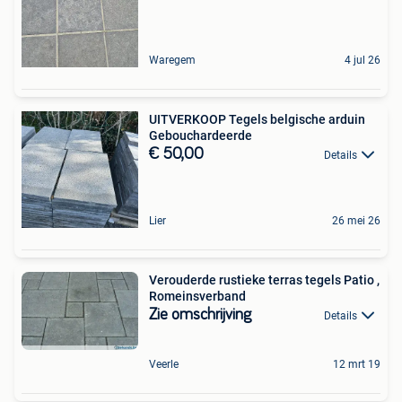
Waregem
4 jul 26
UITVERKOOP Tegels belgische arduin
Gebouchardeerde
€ 50,00
Details
Lier
26 mei 26
Verouderde rustieke terras tegels Patio ,
Romeinsverband
Zie omschrijving
Details
Veerle
12 mrt 19