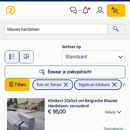
Tegels en Klinkers
Sorteer op
Alle afstanden…
Bewaar je zoekopdracht
Filters
Tuin en Terras
Tegels en Klinkers
Verw
Klinkers 20x5x5 cm Belgische Blauwe
Hardsteen- verouderd
€ 95,00
Details
Topzoekertje