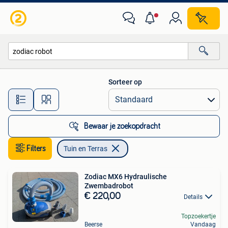
Tuin en Terras
Sorteer op
Alle afstanden…
Bewaar je zoekopdracht
Filters
Tuin en Terras
Zodiac MX6 Hydraulische
Zwembadrobot
€ 220,00
Details
Topzoekertje
Beerse
Vandaag