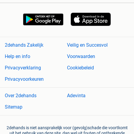
2dehands Zakelijk
Veilig en Succesvol
Help en info
Voorwaarden
Privacyverklaring
Cookiebeleid
Privacyvoorkeuren
Over 2dehands
Adevinta
Sitemap
2dehands is niet aansprakelijk voor (gevolg)schade die voortkomt
uit het gebruik van deze site, dan wel uit fouten of ontbrekende