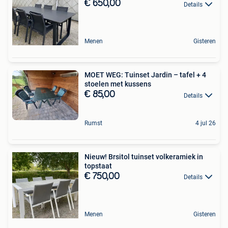
€ 650,00
Details
Menen
Gisteren
MOET WEG: Tuinset Jardin – tafel + 4
stoelen met kussens
€ 85,00
Details
Rumst
4 jul 26
Nieuw! Brsitol tuinset volkeramiek in
topstaat
€ 750,00
Details
Menen
Gisteren