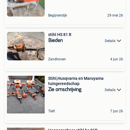
Begijnendijk
29 mei 26
stihl HS 81 R
Bieden
Details
Zandhoven
4 jun 26
Stihl,Husqvarna en Maruyama
tuingereedschap
Zie omschrijving
Details
Tielt
7 jun 26