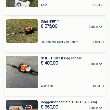
Asse
21 jul 26
Sthil HS81T
€ 375,00
Details
Houthalen+ Deel Van Zonhoven En Zolder
7 mei 26
STIHL HS 81 R Heg schaar
€ 400,00
Details
Wichelen
16 jul 26
Heggenschaar Stihl HS 81 T, (60 cm)
€ 350,00
Details