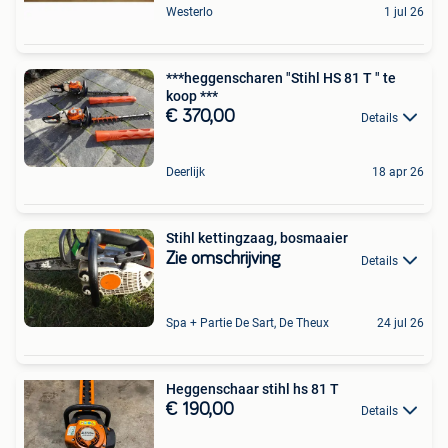
Westerlo
1 jul 26
***heggenscharen "Stihl HS 81 T " te
koop ***
€ 370,00
Details
Deerlijk
18 apr 26
Stihl kettingzaag, bosmaaier
Zie omschrijving
Details
Spa + Partie De Sart, De Theux
24 jul 26
Heggenschaar stihl hs 81 T
€ 190,00
Details