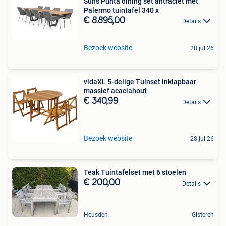
Suns Punta dining set antraciet met
Palermo tuintafel 340 x
€ 8.895,00
Details
Bezoek website
28 jul 26
vidaXL 5-delige Tuinset inklapbaar
massief acaciahout
€ 340,99
Details
Bezoek website
28 jul 26
Teak Tuintafelset met 6 stoelen
€ 200,00
Details
Heusden
Gisteren