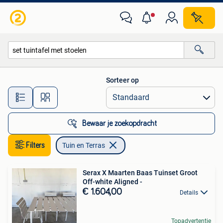
Tuin en Terras
Sorteer op
Alle afstanden…
Bewaar je zoekopdracht
Filters
Tuin en Terras
Serax X Maarten Baas Tuinset Groot
Off-white Aligned -
€ 1.604,00
Details
Topadvertentie