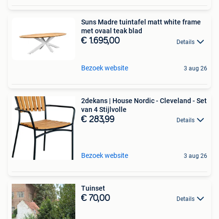
Suns Madre tuintafel matt white frame
met ovaal teak blad
€ 1.695,00
Details
Bezoek website
3 aug 26
2dekans | House Nordic - Cleveland - Set
van 4 Stijlvolle
€ 283,99
Details
Bezoek website
3 aug 26
Tuinset
€ 70,00
Details