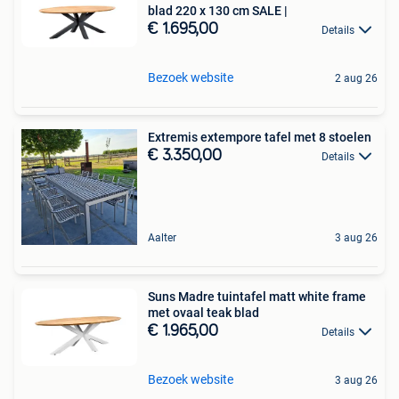
blad 220 x 130 cm SALE |
€ 1.695,00
Details
Bezoek website
2 aug 26
Extremis extempore tafel met 8 stoelen
€ 3.350,00
Details
Aalter
3 aug 26
Suns Madre tuintafel matt white frame
met ovaal teak blad
€ 1.965,00
Details
Bezoek website
3 aug 26