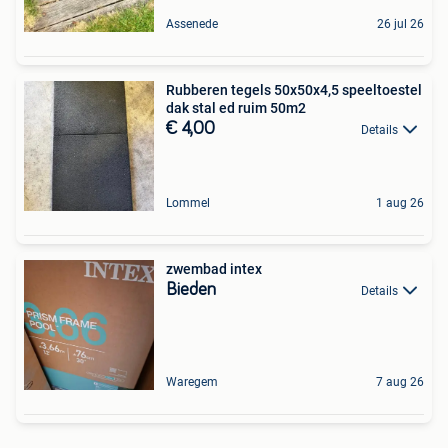
Assenede
26 jul 26
Rubberen tegels 50x50x4,5 speeltoestel
dak stal ed ruim 50m2
€ 4,00
Details
Lommel
1 aug 26
zwembad intex
Bieden
Details
Waregem
7 aug 26