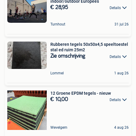
indoor/outdoor Europees
€ 28,95
Details
Turnhout
31 jul 26
Rubberen tegels 50x50x4,5 speeltoestel
stal ed ruim 25m2
Zie omschrijving
Details
Lommel
1 aug 26
12 Groene EPDM tegels - nieuw
€ 10,00
Details
Wevelgem
4 aug 26