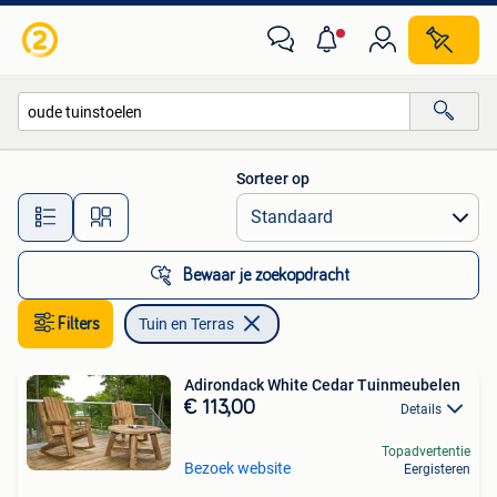
Tuin en Terras
Sorteer op
Alle afstanden…
Bewaar je zoekopdracht
Filters
Tuin en Terras
Adirondack White Cedar Tuinmeubelen
€ 113,00
Details
Topadvertentie
Bezoek website
Eergisteren