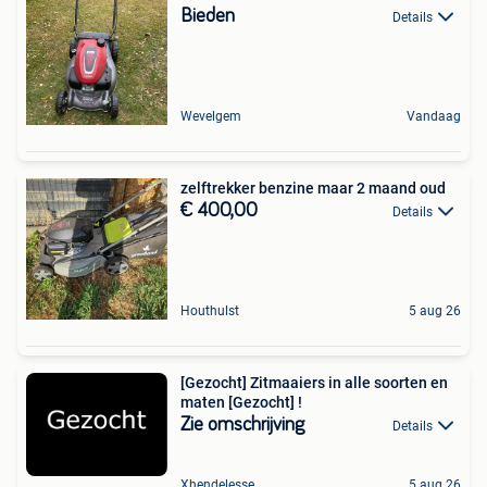
Bieden
Details
Wevelgem
Vandaag
zelftrekker benzine maar 2 maand oud
€ 400,00
Details
Houthulst
5 aug 26
[Gezocht] Zitmaaiers in alle soorten en
maten [Gezocht] !
Zie omschrijving
Details
Xhendelesse
5 aug 26