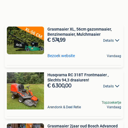
Grasmaaier XL, 56cm gazonmaaier,
Benzinemaaier, Mulchmaaier
€ 574,99
Details
Bezoek website
Vandaag
Husqvarna RC 318T Frontmaaier ,
Slechts 94,3 draaiuren!
€ 6.300,00
Details
Topzoekertje
Arendonk & Deel Retie
Vandaag
Grasmaaier 2jaar oud Bosch Advanced