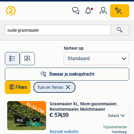
Tuin en Terras
Sorteer op
Alle afstanden…
Bewaar je zoekopdracht
Filters
Tuin en Terras
Grasmaaier XL, 56cm gazonmaaier,
Benzinemaaier, Mulchmaaier
€ 574,99
Details
Topadvertentie
Bezoek website
Vandaag