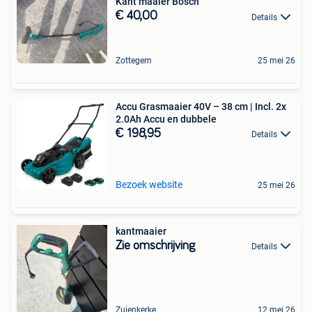
Kant maaier Bosch
€ 40,00
Details
Zottegem
25 mei 26
Accu Grasmaaier 40V – 38 cm | Incl. 2x
2.0Ah Accu en dubbele
€ 198,95
Details
Bezoek website
25 mei 26
kantmaaier
Zie omschrijving
Details
Zuienkerke
12 mei 26