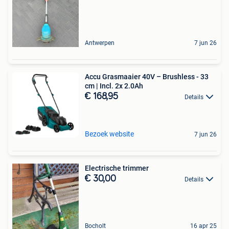
Antwerpen
7 jun 26
Accu Grasmaaier 40V – Brushless - 33
cm | Incl. 2x 2.0Ah
€ 168,95
Details
Bezoek website
7 jun 26
Electrische trimmer
€ 30,00
Details
Bocholt
16 apr 25