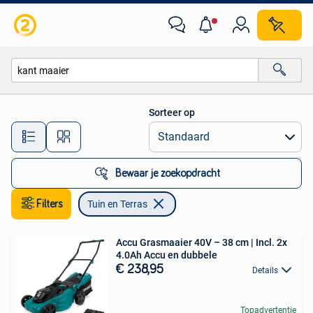
Tuin en Terras
Sorteer op
Alle afstanden…
Bewaar je zoekopdracht
Filters
Tuin en Terras
Accu Grasmaaier 40V – 38 cm | Incl. 2x
4.0Ah Accu en dubbele
€ 238,95
Details
Topadvertentie