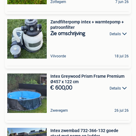
Zottegem
7 jun 26
Zandfilterpomp intex + warmtepomp +
patroonfilter
Zie omschrijving
Details
Vilvoorde
18 jul 26
Intex Greywood Prism Frame Premium
Ø457 x 122 cm
€ 600,00
Details
Zwevegem
26 jul 26
Intex zwembad 732-366-132 goede
staat met pomp en ladder