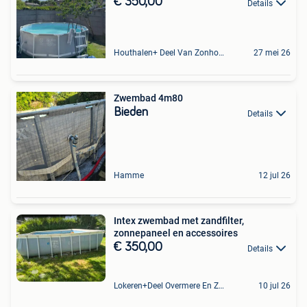
€ 350,00
Details
Houthalen+ Deel Van Zonhoven En Zolder
27 mei 26
Zwembad 4m80
Bieden
Details
Hamme
12 jul 26
Intex zwembad met zandfilter,
zonnepaneel en accessoires
€ 350,00
Details
Lokeren+Deel Overmere En Zele
10 jul 26