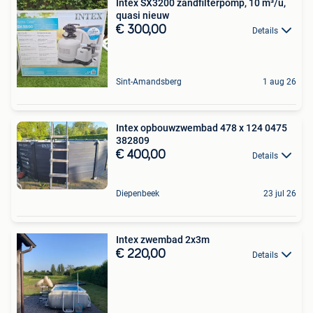
Intex SX3200 zandfilterpomp, 10 m³/u,
quasi nieuw
€ 300,00
Details
Sint-Amandsberg
1 aug 26
Intex opbouwzwembad 478 x 124 0475
382809
€ 400,00
Details
Diepenbeek
23 jul 26
Intex zwembad 2x3m
€ 220,00
Details