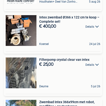
Houthalen+ Deel Van Zonhoven En Zolder
5 aug 26
Intex zwembad Ø366 x 122 cm te koop –
Complete set!
€ 400,00
Details
Koersel
24 jul 26
Filterpomp crystal clear van intex
€ 25,00
Details
Deurne
5 jul 26
Zwembad Intex 366x99cm met robot,