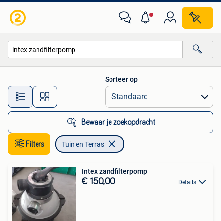
Tuin en Terras
Sorteer op
Alle afstanden…
Bewaar je zoekopdracht
Filters
Tuin en Terras
Intex zandfilterpomp
€ 150,00
Details