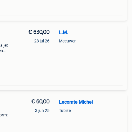
€ 630,00
L.M.
28 jul 26
Meeuwen
a jet
en
i 2024
ens a
€ 60,00
Lecomte Michel
3 jun 25
Tubize
Vorm: