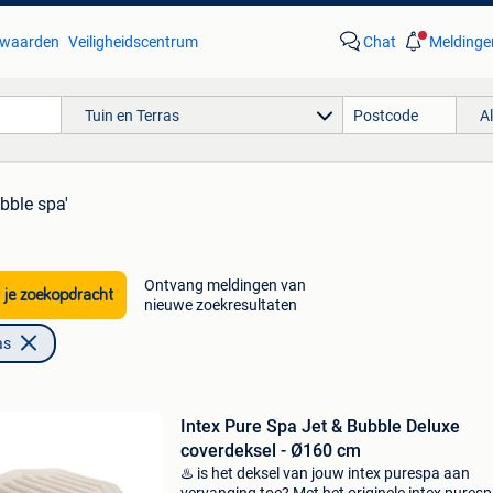
waarden
Veiligheidscentrum
Chat
Meldinge
Tuin en Terras
A
ubble spa'
Ontvang meldingen van
 je zoekopdracht
nieuwe zoekresultaten
as
Intex Pure Spa Jet & Bubble Deluxe
coverdeksel - Ø160 cm
♨️ is het deksel van jouw intex purespa aan