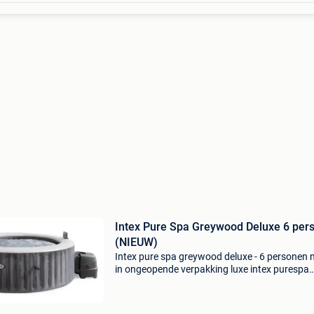
Intex Pure Spa Greywood Deluxe 6 per
(NIEUW)
Intex pure spa greywood deluxe - 6 personen 
in ongeopende verpakking luxe intex purespa
greywood bubble deluxe voor 6 personen met
airjets, wifi‑bediening, verwarming tot 40°c en
compleet ge