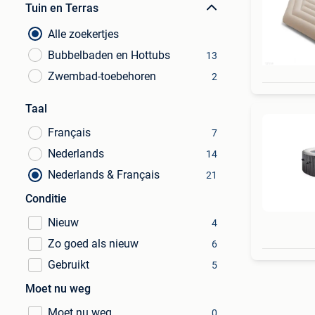
Tuin en Terras
Alle zoekertjes
Bubbelbaden en Hottubs
13
Zwembad-toebehoren
2
Taal
Français
7
Nederlands
14
Nederlands & Français
21
Conditie
Nieuw
4
Zo goed als nieuw
6
Gebruikt
5
Moet nu weg
Moet nu weg
0