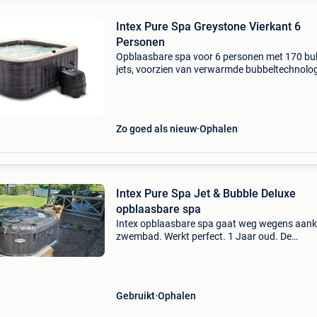
Intex Pure Spa Greystone Vierkant 6
Personen
Opblaasbare spa voor 6 personen met 170 bu
jets, voorzien van verwarmde bubbeltechnolog
Inclusief zoutwatersysteem en slimme bedien
via de app. Nieuwprijs 849€. 18 Maanden oud
Zo goed als nieuw
Ophalen
Intex Pure Spa Jet & Bubble Deluxe
opblaasbare spa
Intex opblaasbare spa gaat weg wegens aan
zwembad. Werkt perfect. 1 Jaar oud. De
honderdduizenden sterke fiberdraden zorgen 
extreme stabiliteit tijdens het gebruik. Dankzij
gelamineerde pv
Gebruikt
Ophalen