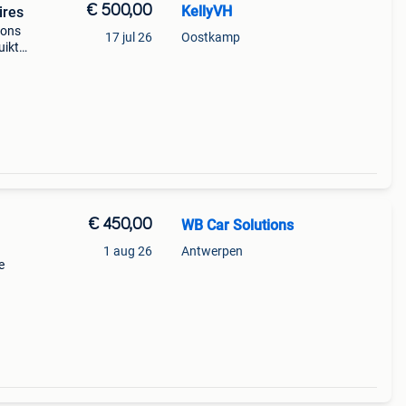
€ 500,00
KellyVH
ires
oons
17 jul 26
Oostkamp
uikt
 als
moto
€ 450,00
WB Car Solutions
1 aug 26
Antwerpen
e
e