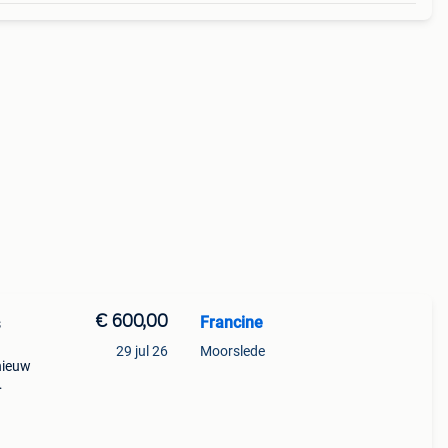
€ 600,00
Francine
s
29 jul 26
Moorslede
nieuw
 170