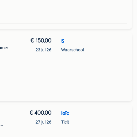
€ 150,00
S
zomer
23 jul 26
Waarschoot
e het
kage
€ 400,00
loïc
27 jul 26
Tielt
h™