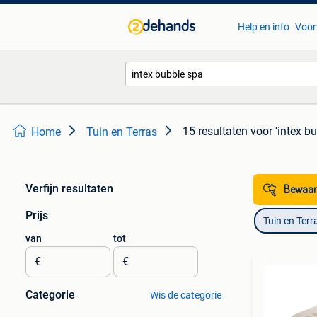
Help en info
Voor
15 resultaten
voor 'intex b
Home
Tuin en Terras
Verfijn resultaten
Bewaar
Prijs
Tuin en Terr
van
tot
€
€
Categorie
Wis de categorie