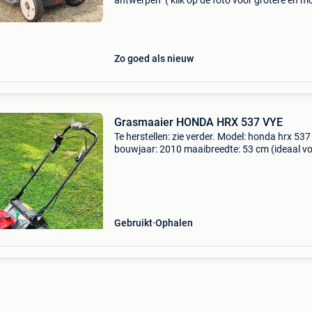
antwerpen ( klik op de foto voor grotere en m
foto&#39;s) ideaal om bladeren te vermorzelle
Nooit zak ledigen!! (Dus geen afval vh gras me
Zo goed als nieuw
Grasmaaier HONDA HRX 537 VYE
Te herstellen: zie verder. Model: honda hrx 537
bouwjaar: 2010 maaibreedte: 53 cm (ideaal v
middelgrote tot grotere gazons) maaidek van
xenoy/polystrong: dit is een speciaal, superste
kunstst
Gebruikt
Ophalen