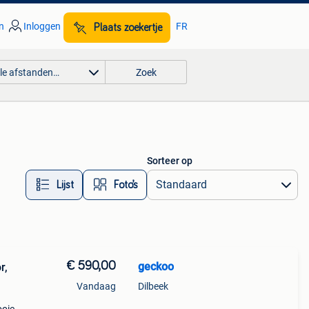
n
Inloggen
FR
Plaats zoekertje
lle afstanden…
Zoek
Sorteer op
Lijst
Foto’s
€ 590,00
geckoo
Vandaag
Dilbeek