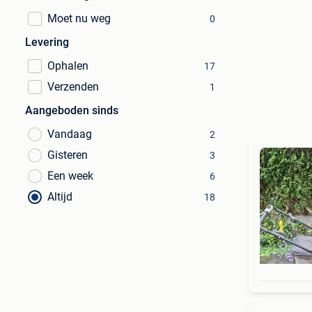
Moet nu weg
0
Levering
Ophalen
17
Verzenden
1
Aangeboden sinds
Vandaag
2
Gisteren
3
Een week
6
Altijd
18