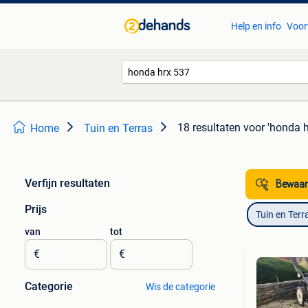
Help en info
Voor
18 resultaten
voor 'honda h
Home
Tuin en Terras
Verfijn resultaten
Bewaar
Prijs
Tuin en Terr
van
tot
€
€
Categorie
Wis de categorie