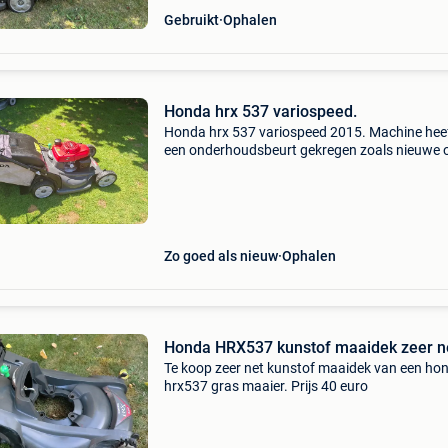
Gebruikt
Ophalen
Honda hrx 537 variospeed.
Honda hrx 537 variospeed 2015. Machine hee
een onderhoudsbeurt gekregen zoals nieuwe o
luchtfilter en bougie. Carburateur is ultrasoon
gereinigd en voorzien van nieuwe pakking. M
zijn geslep
Zo goed als nieuw
Ophalen
Honda HRX537 kunstof maaidek 
Te koop zeer net kunstof maaidek van een ho
hrx537 gras maaier. Prijs 40 euro