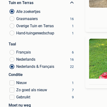
Tuin en Terras
Alle zoekertjes
Grasmaaiers
16
Overige Tuin en Terras
1
Hand-tuingereedschap
1
Taal
Français
6
Nederlands
16
Nederlands & Français
22
Conditie
Nieuw
1
Zo goed als nieuw
7
Gebruikt
9
Moet nu weg