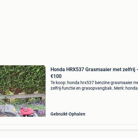
Honda HRX537 Grasmaaier met zelfrij 
€100
Te koop: honda hrx537 benzine grasmaaier m
zelfrij-functie en grasopvangbak. Merk: honda
model: hrx537 vye bouwjaar: 2007 zelfrij +
grasopvangbak inbegrepen heeft onderhoud 
lege jerrycan inbeg
Gebruikt
Ophalen