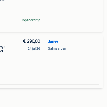
ooiere
n !!
Topzoekertje
€ 290,00
Janvv
 vye
24 jul 26
Galmaarden
oor
rk