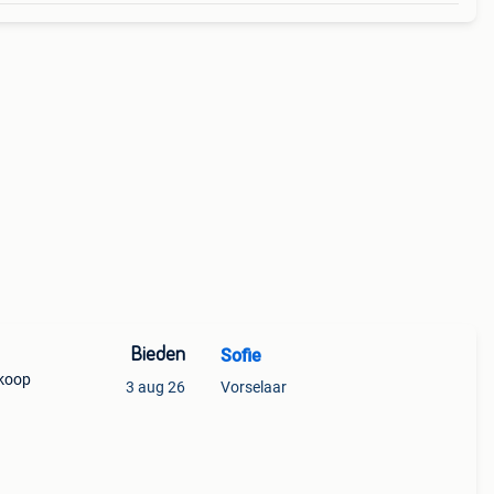
Bieden
Sofie
nkoop
3 aug 26
Vorselaar