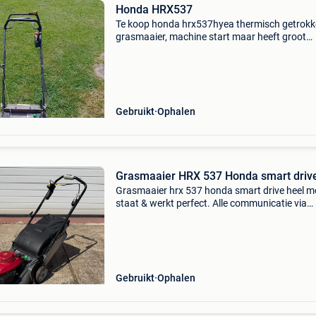
Honda HRX537
Te koop honda hrx537hyea thermisch getrok
grasmaaier, machine start maar heeft groot
onderhoud nodig, hydrostatische vooruitgang
xenoy synthetische behuizing, 53 cm mulchen
geen grasopvangbak, me
Gebruikt
Ophalen
Grasmaaier HRX 537 Honda smart driv
Grasmaaier hrx 537 honda smart drive heel m
staat & werkt perfect. Alle communicatie via
2dehands.
Gebruikt
Ophalen