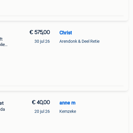
€ 575,00
Christ
ft
30 jul 26
Arendonk & Deel Retie
lie
essen
€ 40,00
anne m
zeer net
nda
20 jul 26
Kemzeke