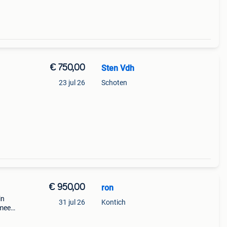
€ 750,00
Sten Vdh
23 jul 26
Schoten
€ 950,00
ron
in
31 jul 26
Kontich
 mee
erkoop