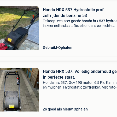
Honda HRX 537 Hydrostatic prof.
zelfrijdende benzine 53
Te koop: een zeer goede honda hrx 537 hydros
in zeer nette staat. Deze honda is een echte
kwaliteitsmaaier, gebouwd voor wie op zoek i
comfort, kracht en betrouwbaarheid. Dankzij 
hydrost
Gebruikt
Ophalen
Honda HRX 537. Volledig onderhoud ge
In perfecte staat.
Honda hrx 537. Gcv 190 motor. 6,5 Pk. Kan m
en mulchen. Hydrostatic zelftrekker. Met roto
functie. ( Mes koppeling ) maai breedte 53 cm.
Volledig onderhoud gedaan. Nieuwe olie. Nie
luchtf
Zo goed als nieuw
Ophalen