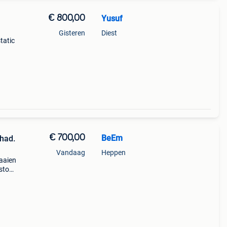
€ 800,00
Yusuf
Gisteren
Diest
tatic
s naar
de
€ 700,00
BeEm
had.
Vandaag
Heppen
aaien
-stop
uwe