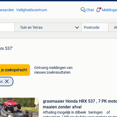
waarden
Veiligheidscentrum
Chat
Meldinge
Tuin en Terras
A
rx 537'
Ontvang meldingen van
 je zoekopdracht
nieuwe zoekresultaten
as
grasmaaier Honda HRX 537 , 7 PK motor,
maaien zonder afval
Afhaling mogelijk in dilbeek beringen of