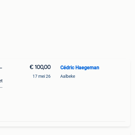
€ 100,00
Cédric Haegeman
—
17 mei 26
Aalbeke
et
nodig