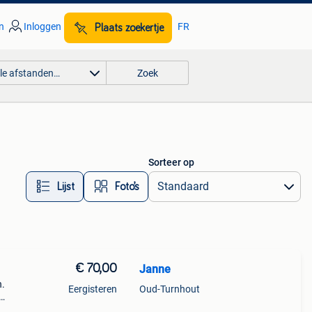
n
Inloggen
FR
Plaats zoekertje
lle afstanden…
Zoek
Sorteer op
Lijst
Foto’s
€ 70,00
Janne
n.
Eergisteren
Oud-Turnhout
 de 2