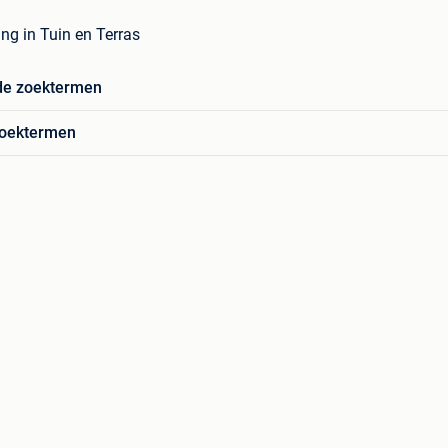
ing in Tuin en Terras
de zoektermen
zoektermen