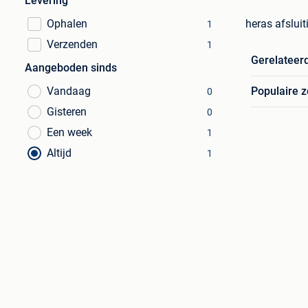
Levering
Ophalen
heras afsluit
1
Verzenden
1
Gerelateer
Aangeboden sinds
Vandaag
Populaire 
0
Gisteren
0
Een week
1
Altijd
1