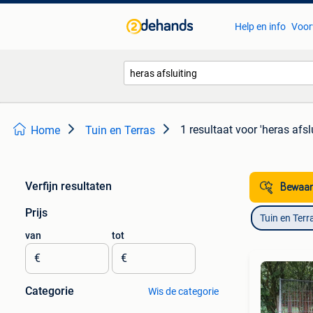
Help en info
Voor
1 resultaat
voor 'heras afsl
Home
Tuin en Terras
Verfijn resultaten
Bewaar
Prijs
Tuin en Terr
van
tot
€
€
Categorie
Wis de categorie