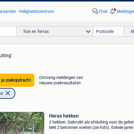
waarden
Veiligheidscentrum
Chat
Meldinge
Tuin en Terras
A
uiting'
Ontvang meldingen van
 je zoekopdracht
nieuwe zoekresultaten
as
Heras hekken
2 hekken. Gebruikt als afsluiting voor de geite
Mét 2 betonnen voeten (zie foto). Enkele jaren
gebruikt maar nog in perfecte staat. €70 voor