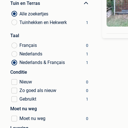
Tuin en Terras
Alle zoekertjes
Tuinhekken en Hekwerk
1
Taal
Français
0
Nederlands
1
Nederlands & Français
1
Conditie
Nieuw
0
Zo goed als nieuw
0
Gebruikt
1
Moet nu weg
Moet nu weg
0